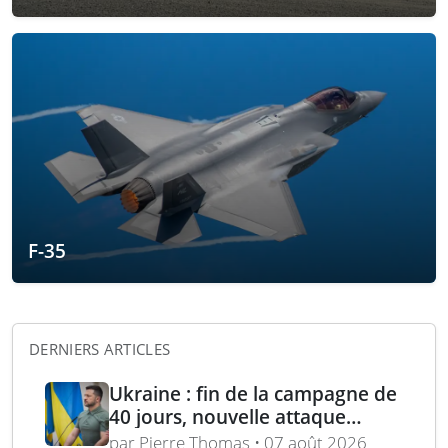
F-35
DERNIERS ARTICLES
Ukraine : fin de la campagne de
40 jours, nouvelle attaque
contre Wildberries et
par Pierre Thomas • 07 août 2026