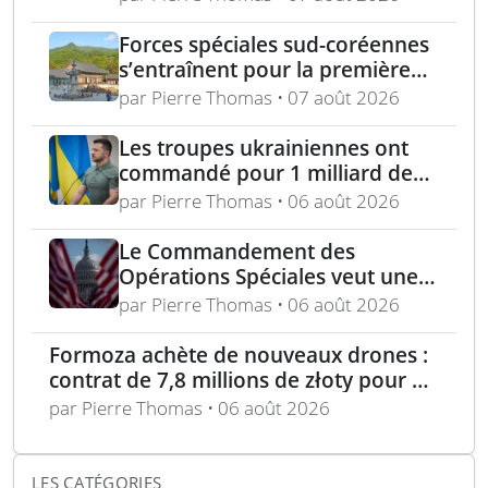
élimination d’un général russe à
Moscou
Forces spéciales sud-coréennes
s’entraînent pour la première
fois avec les Royal Marines au
par Pierre Thomas • 07 août 2026
Royaume-Uni
Les troupes ukrainiennes ont
commandé pour 1 milliard de
dollars lors de la première
par Pierre Thomas • 06 août 2026
année du marché Brave1
Le Commandement des
Opérations Spéciales veut une
mitrailleuse 5,56 mm de 4,5 kg
par Pierre Thomas • 06 août 2026
Formoza achète de nouveaux drones :
contrat de 7,8 millions de złoty pour un
consortium polonais
par Pierre Thomas • 06 août 2026
LES CATÉGORIES