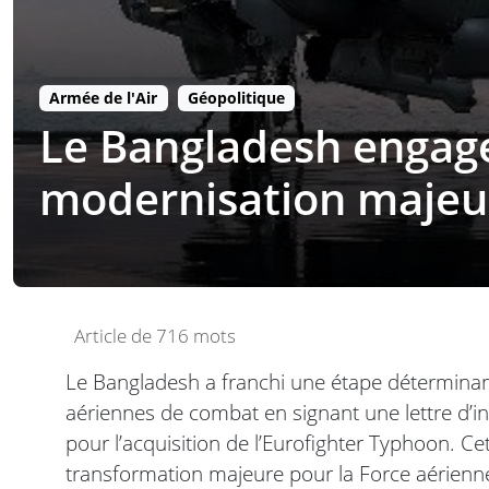
Armée de l'Air
Géopolitique
Le Bangladesh engage
modernisation majeu
Article de 716 mots
Le Bangladesh a franchi une étape déterminan
aériennes de combat en signant une lettre d’int
pour l’acquisition de l’Eurofighter Typhoon. 
transformation majeure pour la Force aérienn