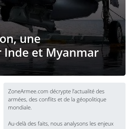
on, une
r Inde et Myanmar
ZoneArmee.com décrypte l’actualité des
armées, des conflits et de la géopolitique
mondiale.
Au-delà des faits, nous analysons les enjeux