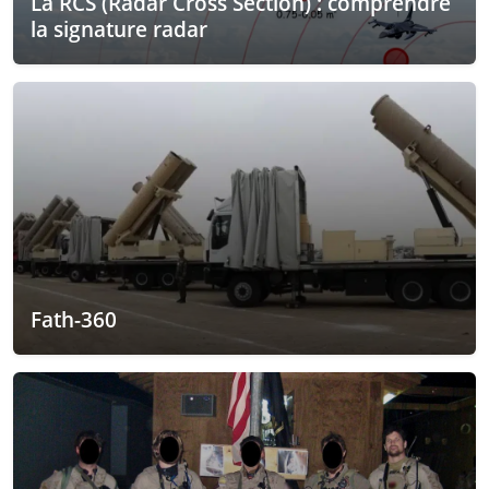
La RCS (Radar Cross Section) : comprendre
la signature radar
Fath-360