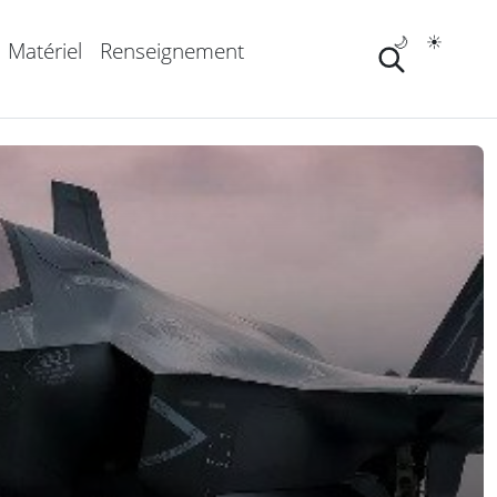
🌙
☀️
Matériel
Renseignement