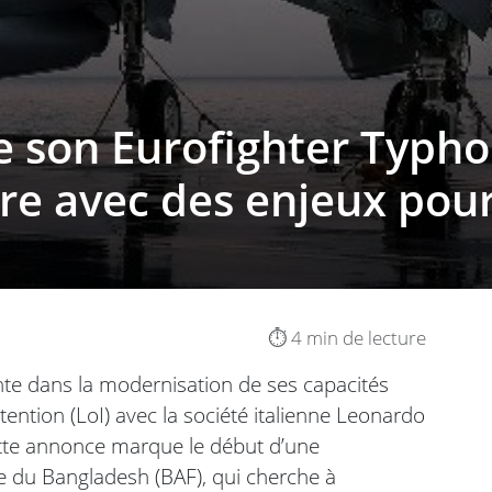
 son Eurofighter Typho
re avec des enjeux pou
⏱️ 4 min de lecture
te dans la modernisation de ses capacités
ention (LoI) avec la société italienne Leonardo
Cette annonce marque le début d’une
e du Bangladesh (BAF), qui cherche à