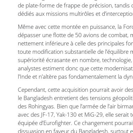
de plate-forme de frappe de précision, tandis q
dédiés aux missions multirôles et d’interceptio
Même avec cette montée en puissance, la Forc
dépasser une flotte de 50 avions de combat, ma
nettement inférieure à celle des principales fo
toute modification substantielle de l’équilibre m
supériorité écrasante en nombre, technologie,
analystes estiment donc que cette modernisati
l’Inde et n’altère pas fondamentalement la dyna
Cependant, cette acquisition pourrait avoir d
le Bangladesh entretient des tensions géopoli
des Rohingyas. Bien que l’armée de l’air bir
avec des JF-17, Yak-130 et MiG-29, elle sera
équipée d’Eurofighter. Ce changement pourrait 
dissuasion en faveur du Bangladesh, surtout en