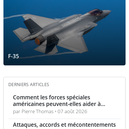
F-35
DERNIERS ARTICLES
Comment les forces spéciales
américaines peuvent-elles aider à
repousser la Chine à Taïwan ?
par Pierre Thomas • 07 août 2026
Attaques, accords et mécontentements