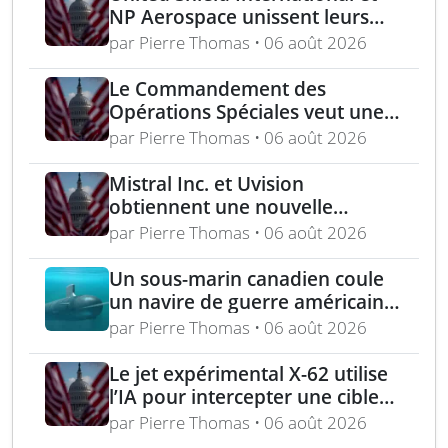
NP Aerospace unissent leurs
forces pour renforcer le soutien
par Pierre Thomas • 06 août 2026
aux équipes américaines de
déminage
Le Commandement des
Opérations Spéciales veut une
mitrailleuse 5,56 mm de 4,5 kg
par Pierre Thomas • 06 août 2026
Mistral Inc. et Uvision
obtiennent une nouvelle
commande pour le programme
par Pierre Thomas • 06 août 2026
US Army Lethal Unmanned
Systems
Un sous-marin canadien coule
un navire de guerre américain
lors de l’exercice RIMPAC 2026
par Pierre Thomas • 06 août 2026
Le jet expérimental X-62 utilise
l’IA pour intercepter une cible
aérienne en conditions réelles
par Pierre Thomas • 06 août 2026