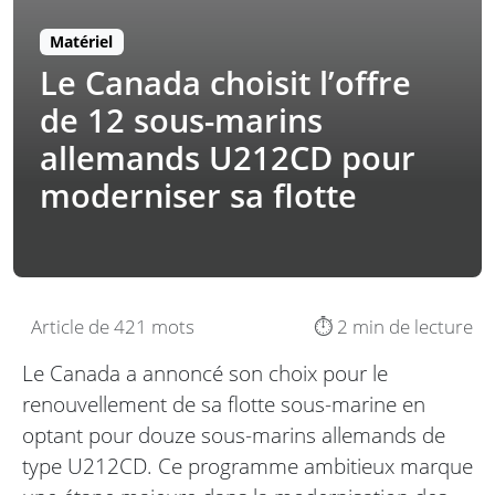
Matériel
Le Canada choisit l’offre
de 12 sous-marins
allemands U212CD pour
moderniser sa flotte
Article de 421 mots
⏱️ 2 min de lecture
Le Canada a annoncé son choix pour le
renouvellement de sa flotte sous-marine en
optant pour douze sous-marins allemands de
type U212CD. Ce programme ambitieux marque