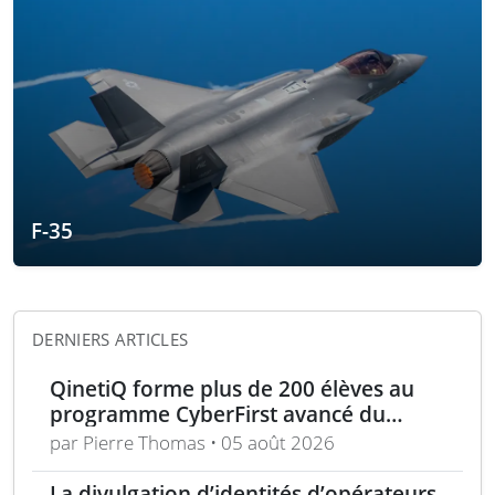
F-35
DERNIERS ARTICLES
QinetiQ forme plus de 200 élèves au
programme CyberFirst avancé du
National Cyber Security Centre
par Pierre Thomas • 05 août 2026
La divulgation d’identités d’opérateurs