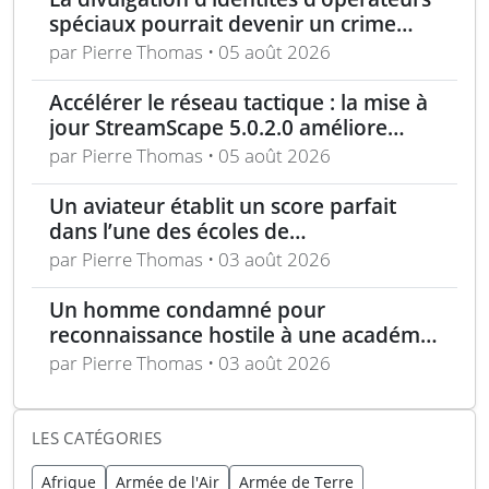
spéciaux pourrait devenir un crime
selon une loi proposée
par Pierre Thomas • 05 août 2026
Accélérer le réseau tactique : la mise à
jour StreamScape 5.0.2.0 améliore
sécurité et connectivité
par Pierre Thomas • 05 août 2026
Un aviateur établit un score parfait
dans l’une des écoles de
renseignement les plus exigeantes de
par Pierre Thomas • 03 août 2026
l’US Air Force
Un homme condamné pour
reconnaissance hostile à une académie
militaire britannique
par Pierre Thomas • 03 août 2026
LES CATÉGORIES
Afrique
Armée de l'Air
Armée de Terre