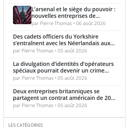
dépassée
L’arsenal et le siège du pouvoir :
nouvelles entreprises de
défense, capital-risque et
par Pierre Thomas • 06 août 2026
politique industrielle des États
Des cadets officiers du Yorkshire
s’entraînent avec les Néerlandais aux
Pays-Bas
par Pierre Thomas • 05 août 2026
La divulgation d’identités d’opérateurs
spéciaux pourrait devenir un crime
selon une loi proposée
par Pierre Thomas • 05 août 2026
Deux entreprises britanniques se
partagent un contrat américain de 200
M$ pour des systèmes barrières
par Pierre Thomas • 05 août 2026
LES CATÉGORIES