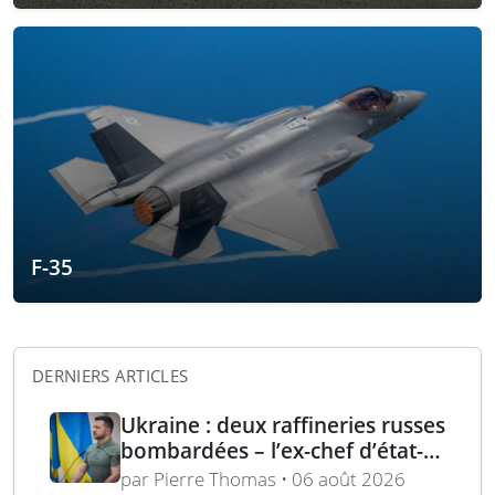
F-35
DERNIERS ARTICLES
Ukraine : deux raffineries russes
bombardées – l’ex-chef d’état-
major ukrainien juge l’OTAN
par Pierre Thomas • 06 août 2026