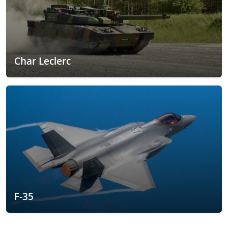
Char Leclerc
F-35