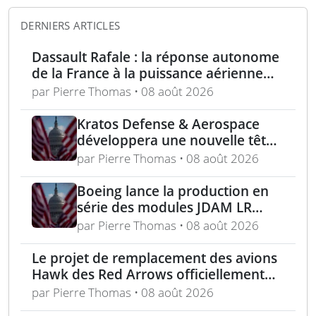
DERNIERS ARTICLES
Dassault Rafale : la réponse autonome
de la France à la puissance aérienne
moderne
par Pierre Thomas • 08 août 2026
Kratos Defense & Aerospace
développera une nouvelle tête
chercheuse pour les missiles
par Pierre Thomas • 08 août 2026
FGM-148 Javelin
Boeing lance la production en
série des modules JDAM LR
pour frappes de précision
par Pierre Thomas • 08 août 2026
longue portée
Le projet de remplacement des avions
Hawk des Red Arrows officiellement
lancé
par Pierre Thomas • 08 août 2026