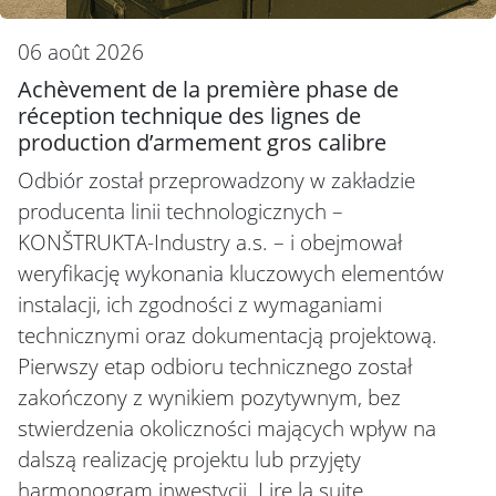
06 août 2026
Achèvement de la première phase de
réception technique des lignes de
production d’armement gros calibre
Odbiór został przeprowadzony w zakładzie
producenta linii technologicznych –
KONŠTRUKTA-Industry a.s. – i obejmował
weryfikację wykonania kluczowych elementów
instalacji, ich zgodności z wymaganiami
technicznymi oraz dokumentacją projektową.
Pierwszy etap odbioru technicznego został
zakończony z wynikiem pozytywnym, bez
stwierdzenia okoliczności mających wpływ na
dalszą realizację projektu lub przyjęty
harmonogram inwestycji.
Lire la suite