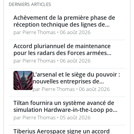
DERNIERS ARTICLES
Achèvement de la première phase de
réception technique des lignes de
production d’armement gros calibre
par Pierre Thomas • 06 août 2026
Accord pluriannuel de maintenance
pour les radars des Forces armées
polonaises
par Pierre Thomas • 06 août 2026
L’arsenal et le siège du pouvoir :
nouvelles entreprises de
défense, capital-risque et
par Pierre Thomas • 06 août 2026
politique industrielle des États
Tiltan fournira un système avancé de
simulation Hardware-in-the-Loop pour
un programme électro-optique IR
par Pierre Thomas • 05 août 2026
unique
Tiberius Aerospace signe un accord