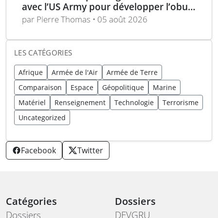
avec l’US Army pour développer l’obus
d’artillerie guidée Sceptre
par Pierre Thomas • 05 août 2026
LES CATÉGORIES
Afrique
Armée de l'Air
Armée de Terre
Comparaison
Espace
Géopolitique
Marine
Matériel
Renseignement
Technologie
Terrorisme
Uncategorized
Facebook
Twitter
Catégories
Dossiers
Dossiers
DEVGRU