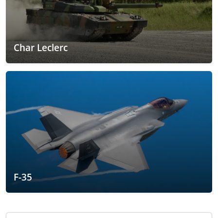
Char Leclerc
F-35