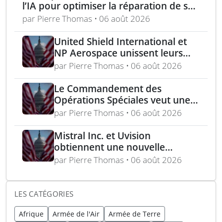
l’IA pour optimiser la réparation de ses
équipements
par Pierre Thomas • 06 août 2026
United Shield International et
NP Aerospace unissent leurs
forces pour renforcer le soutien
par Pierre Thomas • 06 août 2026
aux équipes américaines de
déminage
Le Commandement des
Opérations Spéciales veut une
mitrailleuse 5,56 mm de 4,5 kg
par Pierre Thomas • 06 août 2026
Mistral Inc. et Uvision
obtiennent une nouvelle
commande pour le programme
par Pierre Thomas • 06 août 2026
US Army Lethal Unmanned
Systems
LES CATÉGORIES
Afrique
Armée de l'Air
Armée de Terre