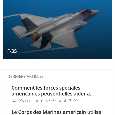
F-35
DERNIERS ARTICLES
Comment les forces spéciales
américaines peuvent-elles aider à
repousser la Chine à Taïwan ?
par Pierre Thomas • 07 août 2026
Le Corps des Marines américain utilise