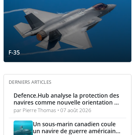
F-35
DERNIERS ARTICLES
Defence.Hub analyse la protection des
navires comme nouvelle orientation du
système MACS
par Pierre Thomas • 07 août 2026
Un sous-marin canadien coule
un navire de guerre américain