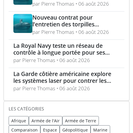
lors de l’exercice RIMPAC 2026
par Pierre Thomas • 06 août 2026
Nouveau contrat pour
l’entretien des torpilles
Spearfish et Sting Ray de la
par Pierre Thomas • 06 août 2026
Royal Navy
La Royal Navy teste un réseau de
contrôle à longue portée pour ses
drones
par Pierre Thomas • 06 août 2026
La Garde côtière américaine explore
les systèmes laser pour contrer les
menaces maritimes
par Pierre Thomas • 06 août 2026
LES CATÉGORIES
Afrique
Armée de l'Air
Armée de Terre
Comparaison
Espace
Géopolitique
Marine