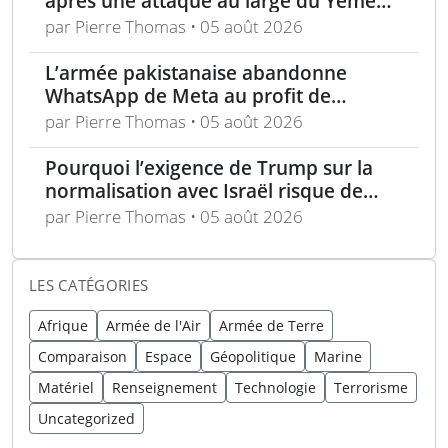
après une attaque au large du Yémen,
équipage sauvé
par Pierre Thomas • 05 août 2026
L’armée pakistanaise abandonne
WhatsApp de Meta au profit de
WeChat, l’application chinoise
par Pierre Thomas • 05 août 2026
Pourquoi l’exigence de Trump sur la
normalisation avec Israël risque de
faire échouer l’accord nucléaire
par Pierre Thomas • 05 août 2026
saoudien
LES CATÉGORIES
Afrique
Armée de l'Air
Armée de Terre
Comparaison
Espace
Géopolitique
Marine
Matériel
Renseignement
Technologie
Terrorisme
Uncategorized