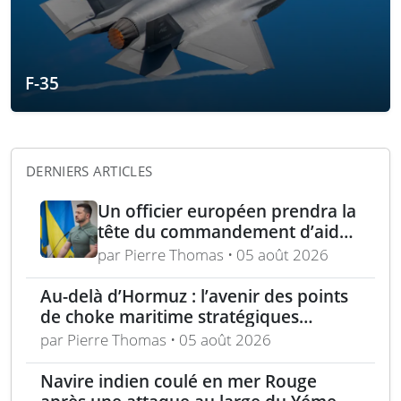
F-35
DERNIERS ARTICLES
Un officier européen prendra la
tête du commandement d’aide
militaire à l’Ukraine d’ici un an
par Pierre Thomas • 05 août 2026
Au-delà d’Hormuz : l’avenir des points
de choke maritime stratégiques
mondiaux
par Pierre Thomas • 05 août 2026
Navire indien coulé en mer Rouge