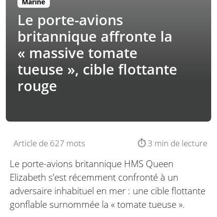
Marine
Le porte-avions
britannique affronte la
« massive tomate
tueuse », cible flottante
rouge
Article de 627 mots
⏱️ 3 min de lecture
Le porte-avions britannique HMS Queen
Elizabeth s’est récemment confronté à un
adversaire inhabituel en mer : une cible flottante
gonflable surnommée la « tomate tueuse ».