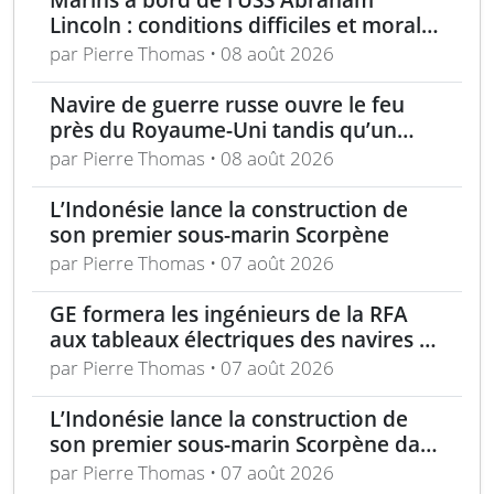
Lincoln : conditions difficiles et moral
en berne selon leurs familles
par Pierre Thomas • 08 août 2026
Navire de guerre russe ouvre le feu
près du Royaume-Uni tandis qu’un
bateau britannique se rapproche
par Pierre Thomas • 08 août 2026
L’Indonésie lance la construction de
son premier sous-marin Scorpène
par Pierre Thomas • 07 août 2026
GE formera les ingénieurs de la RFA
aux tableaux électriques des navires de
la classe Tide
par Pierre Thomas • 07 août 2026
L’Indonésie lance la construction de
son premier sous-marin Scorpène dans
le cadre du programme SRI
par Pierre Thomas • 07 août 2026