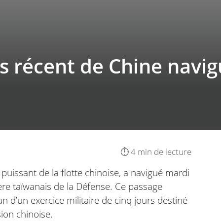
us récent de Chine navig
⏱️ 4 min de lecture
s puissant de la flotte chinoise, a navigué mardi
tère taïwanais de la Défense. Ce passage
n d’un exercice militaire de cinq jours destiné
ion chinoise.