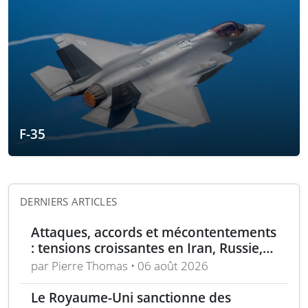
F-35
DERNIERS ARTICLES
Attaques, accords et mécontentements
: tensions croissantes en Iran, Russie,
Chine, Corée du Nord et jihadistes
par Pierre Thomas • 06 août 2026
Le Royaume-Uni sanctionne des