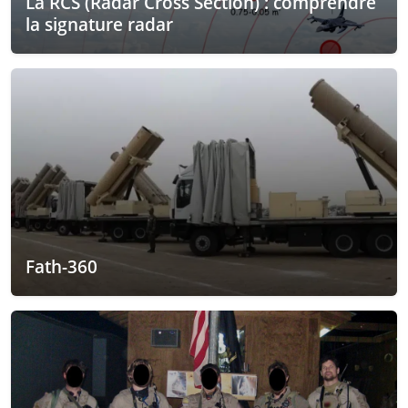
La RCS (Radar Cross Section) : comprendre
la signature radar
Fath-360