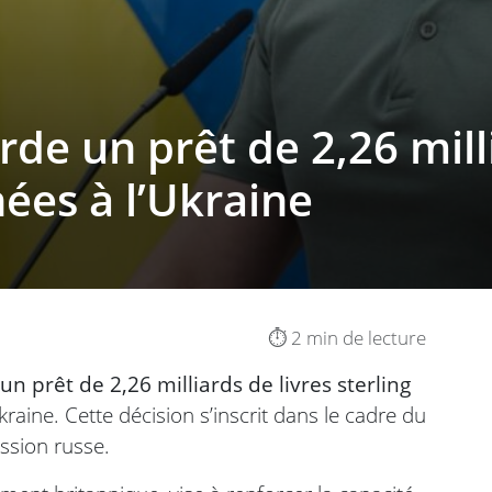
e un prêt de 2,26 milli
nées à l’Ukraine
⏱️ 2 min de lecture
n prêt de 2,26 milliards de livres sterling
kraine. Cette décision s’inscrit dans le cadre du
ession russe.