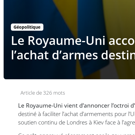
Géopolitique
Le Royaume-Uni accord
l’achat d’armes desti
Article de 326 mots
Le Royaume-Uni vient d’annoncer l’octroi d’u
destiné à faciliter l’achat d’armements pour l’U
soutien continu de Londres à Kiev face à l’agr