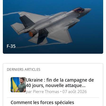
F-35
DERNIERS ARTICLES
Ukraine : fin de la campagne de
40 jours, nouvelle attaque
contre Wildberries et
par Pierre Thomas • 07 août 2026
élimination d’un général russe à
Moscou
Comment les forces spéciales