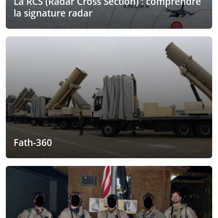
La RCS (Radar Cross Section) : comprendre
la signature radar
Fath-360