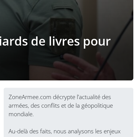
ards de livres pour
ZoneArmee.com décrypte l’actualité des
armées, des conflits et de la géopolitique
mondiale.
Au-delà des faits, nous analysons les enjeux