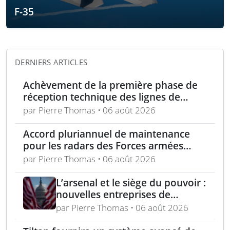
F-35
DERNIERS ARTICLES
Achèvement de la première phase de
réception technique des lignes de
production d’armement gros calibre
par Pierre Thomas • 06 août 2026
Accord pluriannuel de maintenance
pour les radars des Forces armées
polonaises
par Pierre Thomas • 06 août 2026
L’arsenal et le siège du pouvoir :
nouvelles entreprises de
défense, capital-risque et
par Pierre Thomas • 06 août 2026
politique industrielle des États