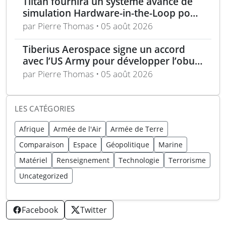
Tiltan fournira un système avancé de
simulation Hardware-in-the-Loop pour
un programme électro-optique IR
par Pierre Thomas • 05 août 2026
unique
Tiberius Aerospace signe un accord
avec l’US Army pour développer l’obus
d’artillerie guidée Sceptre
par Pierre Thomas • 05 août 2026
LES CATÉGORIES
Afrique
Armée de l'Air
Armée de Terre
Comparaison
Espace
Géopolitique
Marine
Matériel
Renseignement
Technologie
Terrorisme
Uncategorized
Facebook
Twitter