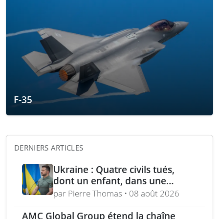
F-35
DERNIERS ARTICLES
Ukraine : Quatre civils tués,
dont un enfant, dans une
attaque russe par missile
par Pierre Thomas • 08 août 2026
balistique sur Kiev – Deux
raffineries russes visées par
AMC Global Group étend la chaîne