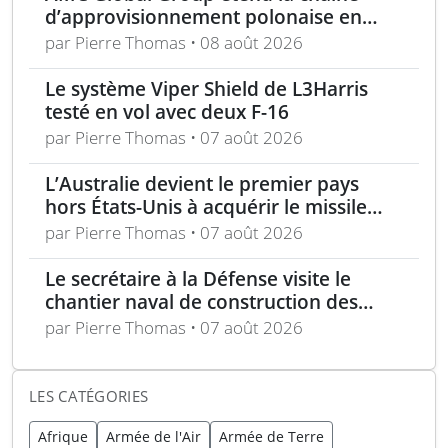
l’Ukraine
d’approvisionnement polonaise en
munitions de 155 mm
par Pierre Thomas • 08 août 2026
Le système Viper Shield de L3Harris
testé en vol avec deux F-16
par Pierre Thomas • 07 août 2026
L’Australie devient le premier pays
hors États-Unis à acquérir le missile
AIM-260 JATM
par Pierre Thomas • 07 août 2026
Le secrétaire à la Défense visite le
chantier naval de construction des
frégates Type 31 à Rosyth
par Pierre Thomas • 07 août 2026
LES CATÉGORIES
Afrique
Armée de l'Air
Armée de Terre