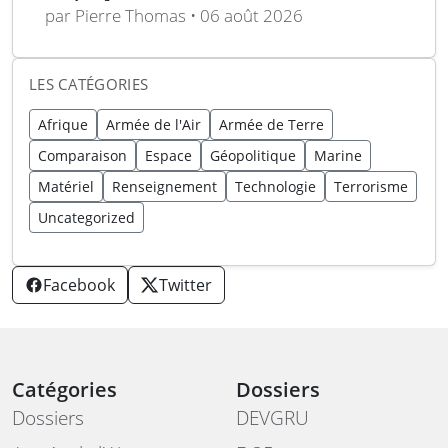
150 km de Tiberius
par Pierre Thomas • 06 août 2026
LES CATÉGORIES
Afrique
Armée de l'Air
Armée de Terre
Comparaison
Espace
Géopolitique
Marine
Matériel
Renseignement
Technologie
Terrorisme
Uncategorized
Facebook
Twitter
Catégories
Dossiers
Dossiers
DEVGRU