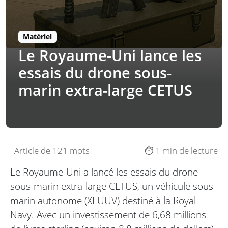
Matériel
Le Royaume-Uni lance les
essais du drone sous-
marin extra-large CETUS
Article de 121 mots
⏱️ 1 min de lecture
Le Royaume-Uni a lancé les essais du drone
sous-marin extra-large CETUS, un véhicule sous-
marin autonome (XLUUV) destiné à la Royal
Navy. Avec un investissement de 6,68 millions