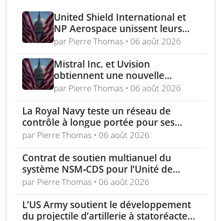
United Shield International et
NP Aerospace unissent leurs
forces pour renforcer le soutien
par Pierre Thomas • 06 août 2026
aux équipes américaines de
déminage
Mistral Inc. et Uvision
obtiennent une nouvelle
commande pour le programme
par Pierre Thomas • 06 août 2026
US Army Lethal Unmanned
Systems
La Royal Navy teste un réseau de
contrôle à longue portée pour ses
drones
par Pierre Thomas • 06 août 2026
Contrat de soutien multianuel du
système NSM‑CDS pour l’Unité de
missiles navals polonaise
par Pierre Thomas • 06 août 2026
L’US Army soutient le développement
du projectile d’artillerie à statoréacteur