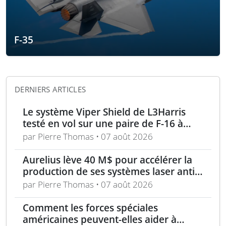
F-35
DERNIERS ARTICLES
Le système Viper Shield de L3Harris
testé en vol sur une paire de F-16 à
Edwards AFB
par Pierre Thomas • 07 août 2026
Aurelius lève 40 M$ pour accélérer la
production de ses systèmes laser anti-
drones
par Pierre Thomas • 07 août 2026
Comment les forces spéciales
américaines peuvent-elles aider à