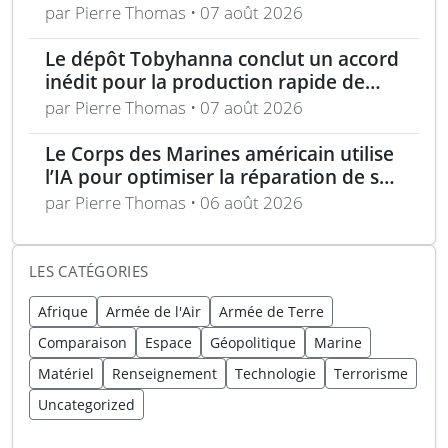
repousser la Chine à Taïwan ?
par Pierre Thomas • 07 août 2026
Le dépôt Tobyhanna conclut un accord
inédit pour la production rapide de
composants de sUAS
par Pierre Thomas • 07 août 2026
Le Corps des Marines américain utilise
l’IA pour optimiser la réparation de ses
équipements
par Pierre Thomas • 06 août 2026
LES CATÉGORIES
Afrique
Armée de l'Air
Armée de Terre
Comparaison
Espace
Géopolitique
Marine
Matériel
Renseignement
Technologie
Terrorisme
Uncategorized