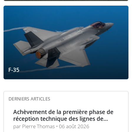
F-35
DERNIERS ARTICLES
Achèvement de la première phase de
réception technique des lignes de
production d’armement gros calibre
par Pierre Thomas • 06 août 2026