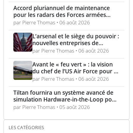
Accord pluriannuel de maintenance
pour les radars des Forces armées
polonaises
par Pierre Thomas • 06 août 2026
L’arsenal et le siège du pouvoir :
nouvelles entreprises de
défense, capital-risque et
par Pierre Thomas • 06 août 2026
politique industrielle des États
Avant le « feu vert » : la vision
du chef de l’US Air Force pour la
puissance aérienne alliée passe
par Pierre Thomas • 06 août 2026
par la langue, la culture et
l’expertise régionale
Tiltan fournira un système avancé de
simulation Hardware-in-the-Loop pour
un programme électro-optique IR
par Pierre Thomas • 05 août 2026
unique
LES CATÉGORIES