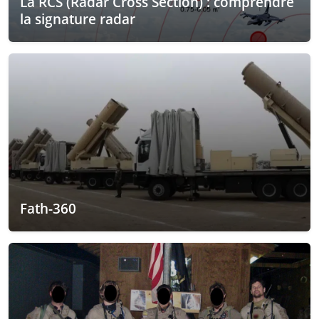
La RCS (Radar Cross Section) : comprendre
la signature radar
Fath-360