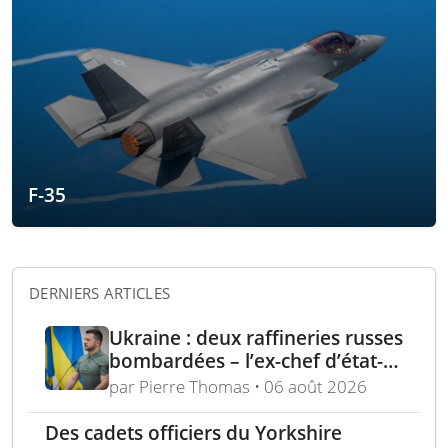
F-35
DERNIERS ARTICLES
Ukraine : deux raffineries russes
bombardées – l’ex-chef d’état-
major ukrainien juge l’OTAN
par Pierre Thomas • 06 août 2026
dépassée
Des cadets officiers du Yorkshire