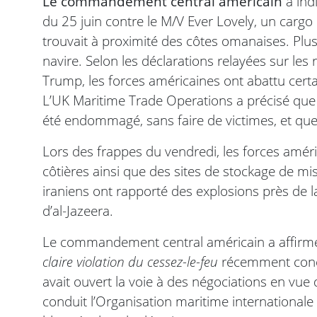
Le commandement central américain
a indi
du 25 juin contre le M/V Ever Lovely, un cargo b
trouvait à proximité des côtes omanaises. Pl
navire. Selon les déclarations relayées sur les
Trump, les forces américaines ont abattu certai
L’UK Maritime Trade Operations a précisé qu
été endommagé, sans faire de victimes, et que l
Lors des frappes du vendredi, les forces améric
côtières ainsi que des sites de stockage de mi
iraniens ont rapporté des explosions près de la 
d’al-Jazeera.
Le commandement central américain a affirmé q
claire violation du cessez-le-feu
récemment conclu
avait ouvert la voie à des négociations en vue d
conduit l’Organisation maritime internationale