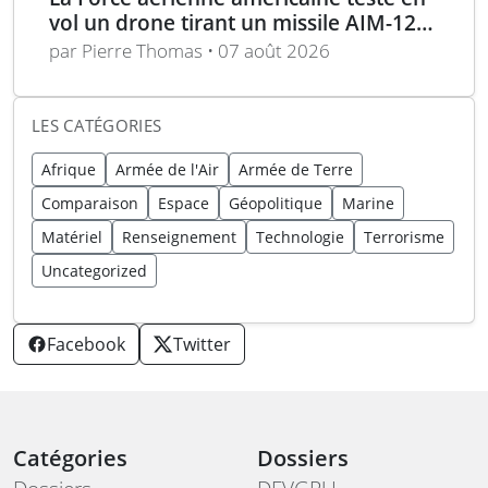
vol un drone tirant un missile AIM-120
en conditions réelles
par Pierre Thomas • 07 août 2026
LES CATÉGORIES
Afrique
Armée de l'Air
Armée de Terre
Comparaison
Espace
Géopolitique
Marine
Matériel
Renseignement
Technologie
Terrorisme
Uncategorized
Facebook
Twitter
Catégories
Dossiers