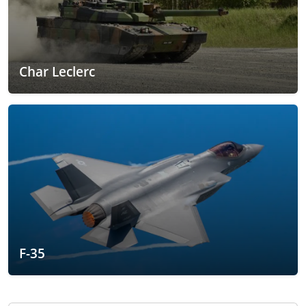
Char Leclerc
F-35