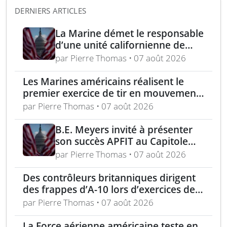
DERNIERS ARTICLES
La Marine démet le responsable
d’une unité californienne de
formation médicale
par Pierre Thomas • 07 août 2026
Les Marines américains réalisent le
premier exercice de tir en mouvement
avec tir de couverture à Okinawa
par Pierre Thomas • 07 août 2026
B.E. Meyers invité à présenter
son succès APFIT au Capitole
devant le Congrès et le
par Pierre Thomas • 07 août 2026
Pentagone
Des contrôleurs britanniques dirigent
des frappes d’A-10 lors d’exercices de
soutien aérien rapproché
par Pierre Thomas • 07 août 2026
La Force aérienne américaine teste en