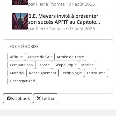
formation médicale
par Pierre Thomas • 07 août 2026
B.E. Meyers invité à présenter
son succès APFIT au Capitole
devant le Congrès et le
par Pierre Thomas • 07 août 2026
Pentagone
LES CATÉGORIES
Afrique
Armée de l'Air
Armée de Terre
Comparaison
Espace
Géopolitique
Marine
Matériel
Renseignement
Technologie
Terrorisme
Uncategorized
Facebook
Twitter