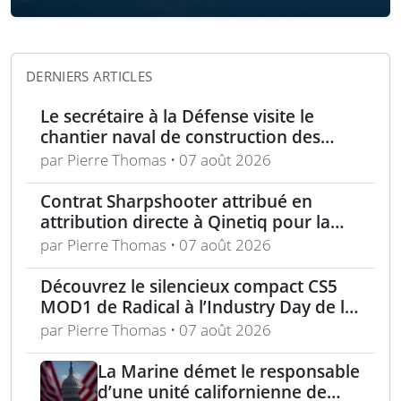
DERNIERS ARTICLES
Le secrétaire à la Défense visite le
chantier naval de construction des
frégates Type 31 à Rosyth
par Pierre Thomas • 07 août 2026
Contrat Sharpshooter attribué en
attribution directe à Qinetiq pour la
période 2026-2028
par Pierre Thomas • 07 août 2026
Découvrez le silencieux compact CS5
MOD1 de Radical à l’Industry Day de la
Marine la semaine prochaine
par Pierre Thomas • 07 août 2026
La Marine démet le responsable
d’une unité californienne de