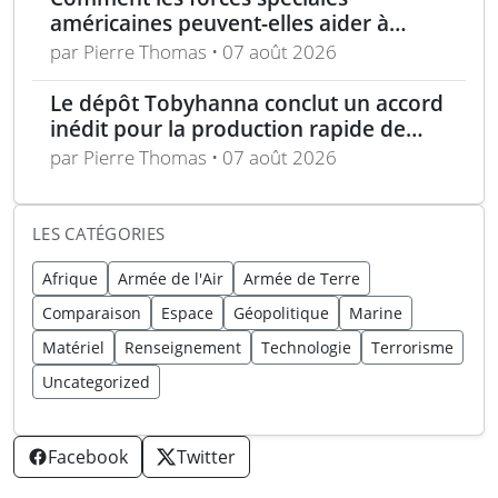
américaines peuvent-elles aider à
repousser la Chine à Taïwan ?
par Pierre Thomas • 07 août 2026
Le dépôt Tobyhanna conclut un accord
inédit pour la production rapide de
composants de sUAS
par Pierre Thomas • 07 août 2026
LES CATÉGORIES
Afrique
Armée de l'Air
Armée de Terre
Comparaison
Espace
Géopolitique
Marine
Matériel
Renseignement
Technologie
Terrorisme
Uncategorized
Facebook
Twitter