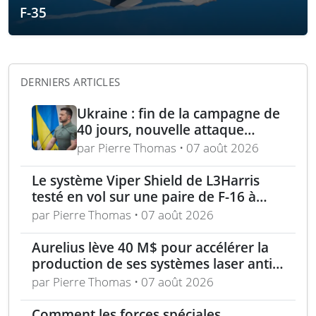
F-35
DERNIERS ARTICLES
Ukraine : fin de la campagne de
40 jours, nouvelle attaque
contre Wildberries et
par Pierre Thomas • 07 août 2026
élimination d’un général russe à
Moscou
Le système Viper Shield de L3Harris
testé en vol sur une paire de F-16 à
Edwards AFB
par Pierre Thomas • 07 août 2026
Aurelius lève 40 M$ pour accélérer la
production de ses systèmes laser anti-
drones
par Pierre Thomas • 07 août 2026
Comment les forces spéciales