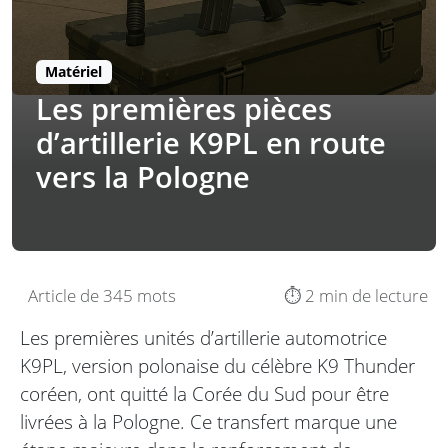
Matériel
Les premières pièces
d’artillerie K9PL en route
vers la Pologne
Article de 345 mots
⏱️ 2 min de lecture
Les premières unités d’artillerie automotrice
K9PL, version polonaise du célèbre K9 Thunder
coréen, ont quitté la Corée du Sud pour être
livrées à la Pologne. Ce transfert marque une