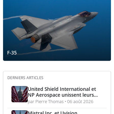
F-35
DERNIERS ARTICLES
United Shield International et
NP Aerospace unissent leurs
forces pour renforcer le soutien
par Pierre Thomas • 06 août 2026
aux équipes américaines de
déminage
Mistral Inc. et Uvision