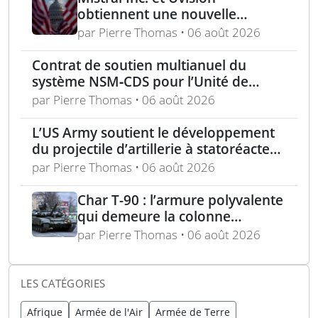
obtiennent une nouvelle
commande pour le programme
par Pierre Thomas • 06 août 2026
US Army Lethal Unmanned
Systems
Contrat de soutien multianuel du
système NSM‑CDS pour l’Unité de
missiles navals polonaise
par Pierre Thomas • 06 août 2026
L’US Army soutient le développement
du projectile d’artillerie à statoréacteur
150 km de Tiberius
par Pierre Thomas • 06 août 2026
Char T-90 : l’armure polyvalente
qui demeure la colonne
vertébrale blindée russe
par Pierre Thomas • 06 août 2026
expliquée
LES CATÉGORIES
Afrique
Armée de l'Air
Armée de Terre