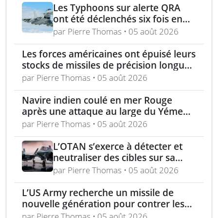
Les Typhoons sur alerte QRA
ont été déclenchés six fois en
2025-26, dont la moitié face à la
par Pierre Thomas • 05 août 2026
Russie
Les forces américaines ont épuisé leurs
stocks de missiles de précision longue
portée dans la guerre contre l’Iran
par Pierre Thomas • 05 août 2026
Navire indien coulé en mer Rouge
après une attaque au large du Yémen,
équipage sauvé
par Pierre Thomas • 05 août 2026
L’OTAN s’exerce à détecter et
neutraliser des cibles sur sa
frontière orientale
par Pierre Thomas • 05 août 2026
L’US Army recherche un missile de
nouvelle génération pour contrer les
petits drones (NGCM)
par Pierre Thomas • 05 août 2026