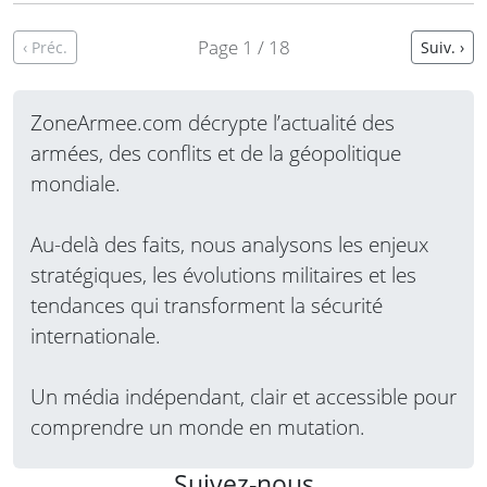
fournisseurs étrangers et l’impact de la fraude
sur les dépenses de défense. Le député
Page 1 / 18
‹ Préc.
Suiv. ›
travailliste Richard…
Lire la suite
ZoneArmee.com décrypte l’actualité des
armées, des conflits et de la géopolitique
mondiale.
Au-delà des faits, nous analysons les enjeux
stratégiques, les évolutions militaires et les
tendances qui transforment la sécurité
internationale.
Un média indépendant, clair et accessible pour
comprendre un monde en mutation.
Suivez-nous