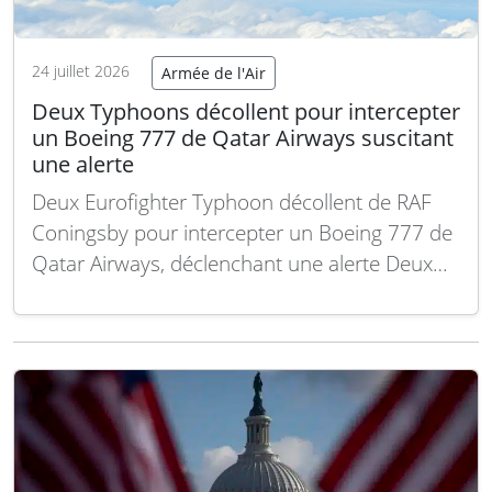
24 juillet 2026
Armée de l'Air
Deux Typhoons décollent pour intercepter
un Boeing 777 de Qatar Airways suscitant
une alerte
Deux Eurofighter Typhoon décollent de RAF
Coningsby pour intercepter un Boeing 777 de
Qatar Airways, déclenchant une alerte Deux
Eurofighter Typhoon ont été engagés depuis
la base RAF Coningsby pour intercepter un
Boeing 777 de Qatar Airways à destination de
l’aéroport de Manchester. Cette intervention,
identifiée grâce à des données…
Lire la suite