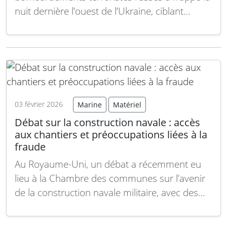
nuit dernière l’ouest de l’Ukraine, ciblant
notamment les réseaux électriques et les
centrales de chauffage alors que le pays fait
face à une vague de froid persistante. Par
ailleurs, un quart des affrontements sur le
front correspondent à des…
Lire la suite
03 février 2026
Marine
Matériel
Débat sur la construction navale : accès
aux chantiers et préoccupations liées à la
fraude
Au Royaume-Uni, un débat a récemment eu
lieu à la Chambre des communes sur l’avenir
de la construction navale militaire, avec des
interrogations portant sur les exportations,
l’accès des chantiers nationaux, le recours aux