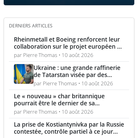
DERNIERS ARTICLES
Rheinmetall et Boeing renforcent leur
collaboration sur le projet européen de
drone de combat CCA
par Pierre Thomas • 10 août 2026
Ukraine : une grande raffinerie
de Tatarstan visée par des
bombardements
par Pierre Thomas • 10 août 2026
Le « nouveau » char britannique
pourrait être le dernier de sa
génération
par Pierre Thomas • 10 août 2026
La prise de Kostiantynivka par la Russie
contestée, contrôle partiel à ce jour