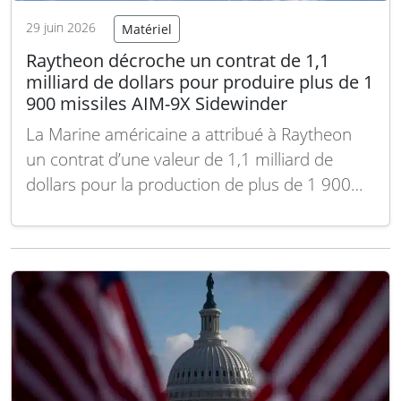
29 juin 2026
Matériel
Raytheon décroche un contrat de 1,1
milliard de dollars pour produire plus de 1
900 missiles AIM-9X Sidewinder
La Marine américaine a attribué à Raytheon
un contrat d’une valeur de 1,1 milliard de
dollars pour la production de plus de 1 900
missiles AIM-9X Sidewinder Block II. Cette
commande comprend également le matériel
et les logiciels associés pour répondre aux
besoins des forces armées américaines ainsi
qu’aux ventes…
Lire la suite