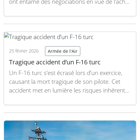
ont entamé des négociations en vue de l’achat
par le Canada de l’avion d’entraînement M-
346. Cette rencontre s’est tenue le 16 juin
2026 lors du sommet des dirigeants du G7
qui se tenait à Évian, en France.
Lire la suite
25 février 2026
Armée de l'Air
Tragique accident d’un F-16 turc
Un F-16 turc s’est écrasé lors d’un exercice,
causant la mort tragique de son pilote. Cet
accident met en lumière les risques inhérents
aux opérations aériennes militaires, tout en
rappelant l’importance de la maintenance et
de la formation dans la sécurité des forces
armées. Un avion de chasse F-16 de…
Lire la
suite