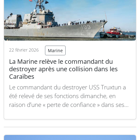
22 février 2026
Marine
La Marine relève le commandant du
destroyer après une collision dans les
Caraïbes
Le commandant du destroyer USS Truxtun a
été relevé de ses fonctions dimanche, en
raison d’une « perte de confiance » dans ses
capacités à diriger, suite à une collision entre
le navire et un bâtiment de ravitaillement
survenue plus tôt ce mois-ci dans les
Caraïbes. Ce dimanche après-midi, la…
Lire la