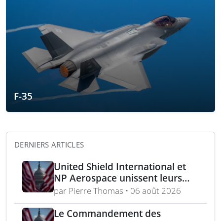
F-35
DERNIERS ARTICLES
United Shield International et
NP Aerospace unissent leurs
forces pour renforcer le soutien
par Pierre Thomas • 06 août 2026
aux équipes américaines de
déminage
Le Commandement des