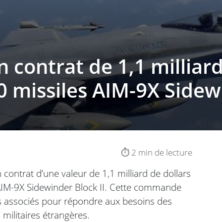
contrat de 1,1 milliard
0 missiles AIM-9X Side
⏱️ 2 min de lecture
contrat d’une valeur de 1,1 milliard de dollars
 AIM-9X Sidewinder Block II. Cette commande
ls associés pour répondre aux besoins des
militaires étrangères.