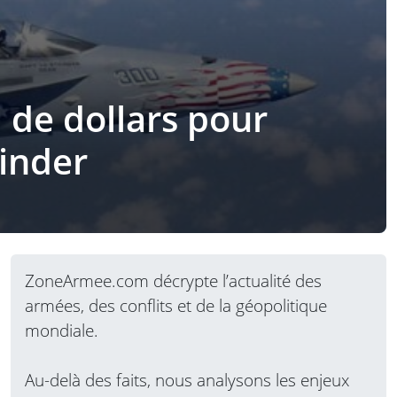
 de dollars pour
winder
ZoneArmee.com décrypte l’actualité des
armées, des conflits et de la géopolitique
mondiale.
Au-delà des faits, nous analysons les enjeux