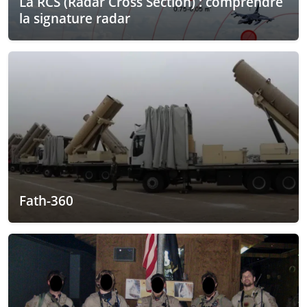
La RCS (Radar Cross Section) : comprendre
la signature radar
Fath-360