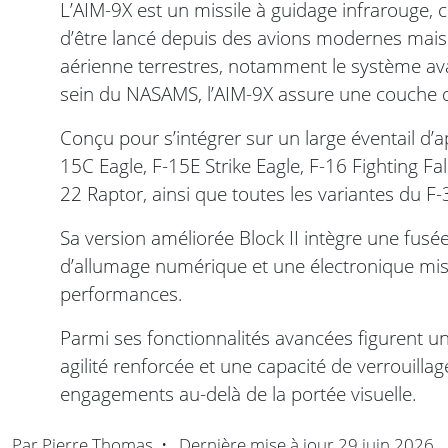
L’AIM-9X est un missile à guidage infrarouge, c
d’être lancé depuis des avions modernes mais
aérienne terrestres, notamment le système ava
sein du NASAMS, l’AIM-9X assure une couche d
Conçu pour s’intégrer sur un large éventail d’ap
15C Eagle, F-15E Strike Eagle, F-16 Fighting F
22 Raptor, ainsi que toutes les variantes du F-3
Sa version améliorée Block II intègre une fusée
d’allumage numérique et une électronique mise 
performances.
Parmi ses fonctionnalités avancées figurent u
agilité renforcée et une capacité de verrouilla
engagements au-delà de la portée visuelle.
Par
Pierre Thomas
•
Dernière mise à jour
29 juin 2026