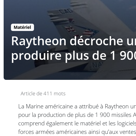
Matériel
Raytheon décroche un 
produire plus de 1 90
Article de 411 mots
La Marine américaine a attribué à Raytheon un 
pour la production de plus de 1 900 missiles
comprend également le matériel et les logicie
forces armées américaines ainsi qu’aux ventes 