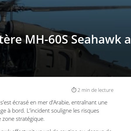
ptère MH-60S Seahawk 
⏱️ 2 min de lecture
’est écrasé en mer d’Arabie, entraînant une
e à bord. L’incident souligne les risques
 zone stratégique.