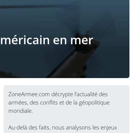
américain en mer
ZoneArmee.com décrypte l’actualité des
armées, des conflits et de la géopolitique
mondiale.
Au-delà des faits, nous analysons les enjeux