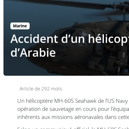
Marine
Accident d’un hélico
d’Arabie
Article de 292 mots
Un hélicoptère MH-60S Seahawk de l’US Navy s
opération de sauvetage en cours pour l’équipag
inhérents aux missions aéronavales dans cette