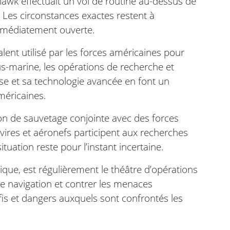
awk effectuait un vol de routine au-dessus de
t. Les circonstances exactes restent à
immédiatement ouverte.
lent utilisé par les forces américaines pour
us-marine, les opérations de recherche et
sse et sa technologie avancée en font un
méricaines.
on de sauvetage conjointe avec des forces
vires et aéronefs participent aux recherches
ituation reste pour l’instant incertaine.
ique, est régulièrement le théâtre d’opérations
de navigation et contrer les menaces
fis et dangers auxquels sont confrontés les