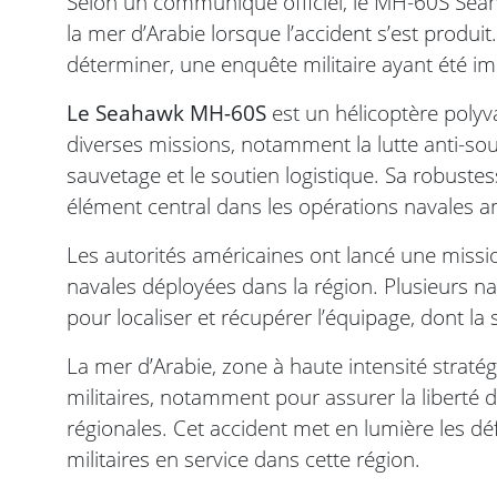
Selon un communiqué officiel, le MH-60S Seah
la mer d’Arabie lorsque l’accident s’est produi
déterminer, une enquête militaire ayant été 
Le Seahawk MH-60S
est un hélicoptère polyva
diverses missions, notamment la lutte anti-so
sauvetage et le soutien logistique. Sa robuste
élément central dans les opérations navales a
Les autorités américaines ont lancé une missi
navales déployées dans la région. Plusieurs na
pour localiser et récupérer l’équipage, dont la s
La mer d’Arabie, zone à haute intensité stratég
militaires, notamment pour assurer la liberté 
régionales. Cet accident met en lumière les dé
militaires en service dans cette région.