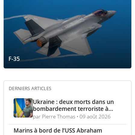
F-35
DERNIERS ARTICLES
Ukraine : deux morts dans un
bombardement terroriste à
Kharkiv – acquisition turque de
par Pierre Thomas • 09 août 2026
lance-roquettes M270 et
missiles ATACMS
Marins à bord de l’USS Abraham