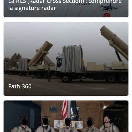
La RCS (Radar Cross Section) : comprendre
la signature radar
Fath-360