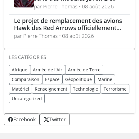
pour frappes de précision
par Pierre Thomas • 08 août 2026
longue portée
Le projet de remplacement des avions
Hawk des Red Arrows officiellement
lancé
par Pierre Thomas • 08 août 2026
LES CATÉGORIES
Afrique
Armée de l'Air
Armée de Terre
Comparaison
Espace
Géopolitique
Marine
Matériel
Renseignement
Technologie
Terrorisme
Uncategorized
Facebook
Twitter