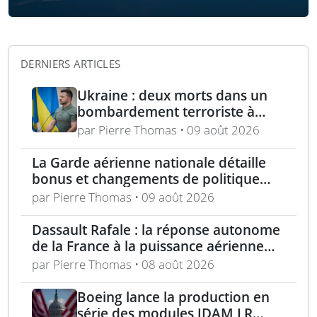
DERNIERS ARTICLES
Ukraine : deux morts dans un
bombardement terroriste à
Kharkiv – acquisition turque de
par Pierre Thomas • 09 août 2026
lance-roquettes M270 et
missiles ATACMS
La Garde aérienne nationale détaille
bonus et changements de politique
dans le cadre de l’« incitation estivale »
par Pierre Thomas • 09 août 2026
Dassault Rafale : la réponse autonome
de la France à la puissance aérienne
moderne
par Pierre Thomas • 08 août 2026
Boeing lance la production en
série des modules JDAM LR