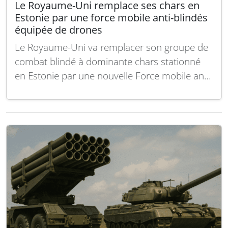
Le Royaume-Uni remplace ses chars en
Estonie par une force mobile anti-blindés
équipée de drones
Le Royaume-Uni va remplacer son groupe de
combat blindé à dominante chars stationné
en Estonie par une nouvelle Force mobile anti-
blindés à partir d’avril 2027. Cette évolution,
prévue dans une feuille de route de défense
signée à Tallinn, s’accompagnera d’une
augmentation des effectifs britanniques
déployés sur le flanc est de…
Lire la suite