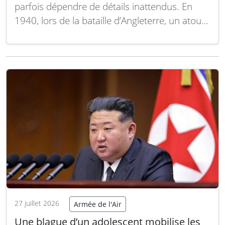
parfois dépendre de détails inattendus. En
1940, lors de la bataille d’Angleterre, un atout
souvent méconnu s’est révélé crucial : le
carburant à haute teneur en octane. Ce
carburant a offert à la Royal Air Force une
supériorité moteur significative face…
Lire la
suite
27 juillet 2026
Armée de l'Air
Une blague d’un adolescent mobilise les