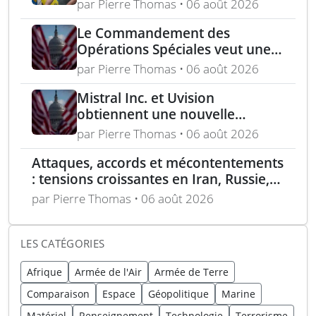
dollars lors de la première
par Pierre Thomas • 06 août 2026
année du marché Brave1
Le Commandement des
Opérations Spéciales veut une
mitrailleuse 5,56 mm de 4,5 kg
par Pierre Thomas • 06 août 2026
Mistral Inc. et Uvision
obtiennent une nouvelle
commande pour le programme
par Pierre Thomas • 06 août 2026
US Army Lethal Unmanned
Attaques, accords et mécontentements
Systems
: tensions croissantes en Iran, Russie,
Chine, Corée du Nord et jihadistes
par Pierre Thomas • 06 août 2026
LES CATÉGORIES
Afrique
Armée de l'Air
Armée de Terre
Comparaison
Espace
Géopolitique
Marine
Matériel
Renseignement
Technologie
Terrorisme