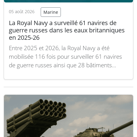
05 août 2026
Marine
La Royal Navy a surveillé 61 navires de
guerre russes dans les eaux britanniques
en 2025-26
Entre 2025 et 2026, la Royal Navy a été
mobilisée 116 fois pour surveiller 61 navires
de guerre russes ainsi que 28 bâtiments
marchands dans la zone économique
exclusive (ZEE) du Royaume-Uni, marquant
une hausse de 30 % de l’activité navale russe
par rapport aux deux années précédentes,
selon le…
Lire la suite