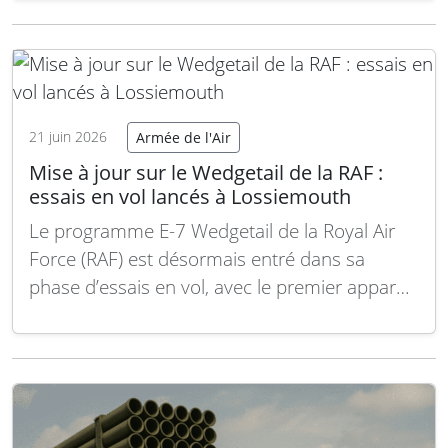
drones (Counter-UAS), ainsi que des systèmes
de protection personnelle modulaires.
L’entreprise a attiré l’attention des délégations
militaires, des forces de l’ordre et des…
Lire la
suite
21 juin 2026
Armée de l'Air
Mise à jour sur le Wedgetail de la RAF :
essais en vol lancés à Lossiemouth
Le programme E-7 Wedgetail de la Royal Air
Force (RAF) est désormais entré dans sa
phase d’essais en vol, avec le premier appareil
actuellement en essais à la base de RAF
Lossiemouth. Un second avion devrait suivre
prochainement, tandis qu’un troisième est
encore en cours de modification, a indiqué le…
Lire la suite