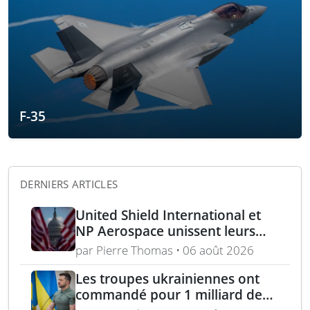
F-35
DERNIERS ARTICLES
United Shield International et
NP Aerospace unissent leurs
forces pour renforcer le soutien
par Pierre Thomas • 06 août 2026
aux équipes américaines de
déminage
Les troupes ukrainiennes ont
commandé pour 1 milliard de