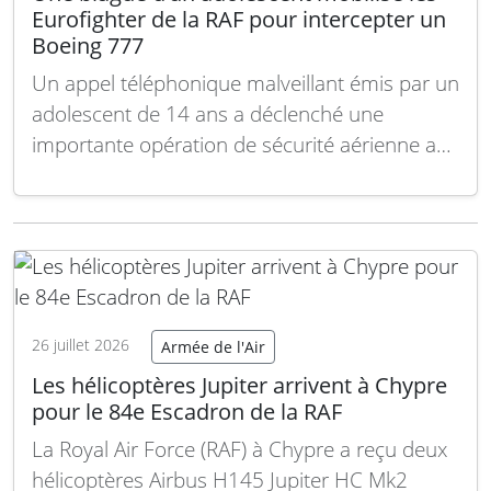
Eurofighter de la RAF pour intercepter un
Boeing 777
Un appel téléphonique malveillant émis par un
adolescent de 14 ans a déclenché une
importante opération de sécurité aérienne au
Royaume-Uni, conduisant au déploiement de
deux chasseurs Eurofighter Typhoon de la
Royal Air Force (RAF) pour intercepter un
Boeing 777 de Qatar Airways approchant
l’aéroport de Manchester. Dans la nuit…
Lire la
suite
26 juillet 2026
Armée de l'Air
Les hélicoptères Jupiter arrivent à Chypre
pour le 84e Escadron de la RAF
La Royal Air Force (RAF) à Chypre a reçu deux
hélicoptères Airbus H145 Jupiter HC Mk2