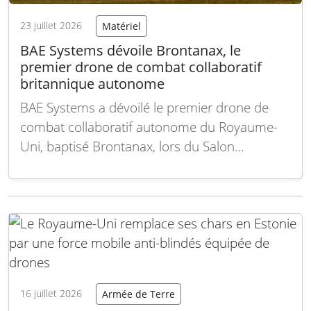
23 juillet 2026
Matériel
BAE Systems dévoile Brontanax, le
premier drone de combat collaboratif
britannique autonome
BAE Systems a dévoilé le premier drone de
combat collaboratif autonome du Royaume-
Uni, baptisé Brontanax, lors du Salon
aéronautique international de Farnborough le
22 juillet 2026, en présence du nouveau
secrétaire à la Défense britannique, Wes
Streeting. Ce drone, dont le nom provient des
mots grecs signifiant « tonnerre »…
Lire la
suite
16 juillet 2026
Armée de Terre