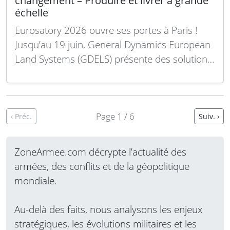
changement – Produire et livrer à grande
échelle
Eurosatory 2026 ouvre ses portes à Paris !
Jusqu’au 19 juin, General Dynamics European
Land Systems (GDELS) présente des solutions
innovantes adaptées à un champ de bataille
en pleine transformation, conçues pour être
rapidement industrialisées et produites à
grande échelle. Présents sur deux stands – en
Page 1 / 6
‹ Préc.
Suiv. ›
hall 5A/B416 et en…
Lire la suite
ZoneArmee.com décrypte l’actualité des
armées, des conflits et de la géopolitique
mondiale.
Au-delà des faits, nous analysons les enjeux
stratégiques, les évolutions militaires et les