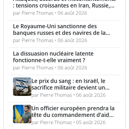
: tensions croissantes en Iran, Russie,
Chine, Corée du Nord et jihadistes
par Pierre Thomas • 06 août 2026
Le Royaume-Uni sanctionne des
banques russes et des navires de la
flotte fantôme liée à Moscou
par Pierre Thomas • 06 août 2026
La dissuasion nucléaire latente
fonctionne-t-elle vraiment ?
par Pierre Thomas • 06 août 2026
Le prix du sang : en Israël, le
sacrifice militaire devient un
enjeu politique majeur
par Pierre Thomas • 06 août 2026
Un officier européen prendra la
tête du commandement d’aide
militaire à l’Ukraine d’ici un an
par Pierre Thomas • 05 août 2026