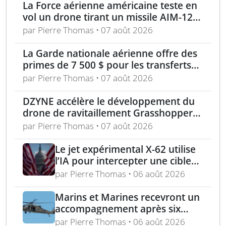
La Force aérienne américaine teste en
vol un drone tirant un missile AIM-120
en conditions réelles
par Pierre Thomas • 07 août 2026
La Garde nationale aérienne offre des
primes de 7 500 $ pour les transferts
en service actif
par Pierre Thomas • 07 août 2026
DZYNE accélère le développement du
drone de ravitaillement Grasshopper
pour l’US Air Force
par Pierre Thomas • 07 août 2026
Le jet expérimental X-62 utilise
l’IA pour intercepter une cible
aérienne en conditions réelles
par Pierre Thomas • 06 août 2026
Marins et Marines recevront un
accompagnement après six
mois d’exemptions médicales
par Pierre Thomas • 06 août 2026