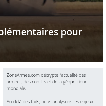
pplémentaires pour
ZoneArmee.com décrypte l’actualité des
armées, des conflits et de la géopolitique
mondiale.
Au-delà des faits, nous analysons les enjeux