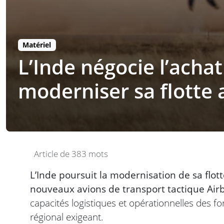
Matériel
L’Inde négocie l’acha
moderniser sa flotte
Article de 383 mots
L’Inde poursuit la modernisation de sa flot
nouveaux avions de transport tactique Air
capacités logistiques et opérationnelles des f
régional exigeant.