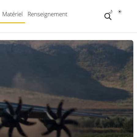
🌙
☀️
Matériel
Renseignement