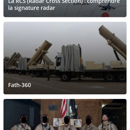
La RCS (Radar Cross Section) : comprendre
la signature radar
Fath-360