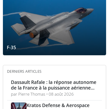
F-35
DERNIERS ARTICLES
Dassault Rafale : la réponse autonome
de la France à la puissance aérienne
moderne
par Pierre Thomas • 08 août 2026
Kratos Defense & Aerospace