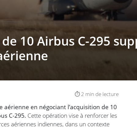
t de 10 Airbus C-295 su
 aérienne
⏱️ 2 min de lecture
te aérienne en négociant l’acquisition de 10
bus C-295.
Cette opération vise à renforcer les
orces aériennes indiennes, dans un contexte