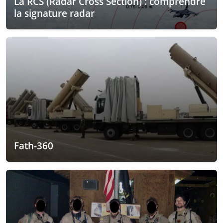
La RCS (Radar Cross Section) : comprendre
la signature radar
Fath-360