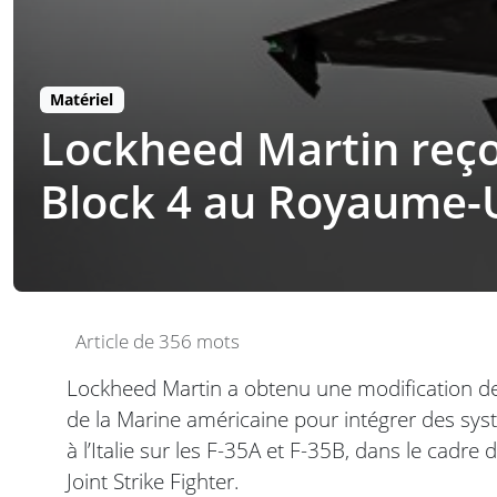
Matériel
Lockheed Martin reçoi
Block 4 au Royaume-Un
Article de 356 mots
Lockheed Martin a obtenu une modification de c
de la Marine américaine pour intégrer des sy
à l’Italie sur les F-35A et F-35B, dans le cad
Joint Strike Fighter.