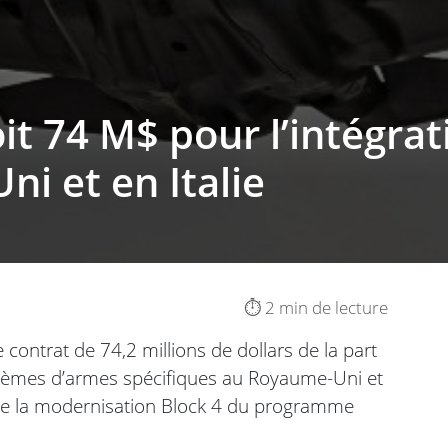
t 74 M$ pour l’intégrat
i et en Italie
⏱️ 2 min de lecture
ontrat de 74,2 millions de dollars de la part
stèmes d’armes spécifiques au Royaume-Uni et
re de la modernisation Block 4 du programme