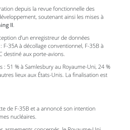
ation depuis la revue fonctionnelle des
développement, soutenant ainsi les mises à
ing II
.
onception d’un enregistreur de données
: F-35A à décollage conventionnel, F-35B à
5C destiné aux porte-avions.
ites : 51 % à Samlesbury au Royaume-Uni, 24 %
utres lieux aux États-Unis. La finalisation est
tte de F-35B et a annoncé son intention
mes nucléaires.
 les armements concernés, le Royaume-Uni