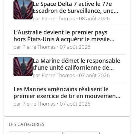
raffineries russes visées par
Le Space Delta 7 active le 77e
l’Ukraine
Escadron de Surveillance, une
nouvelle ère du suivi de cibles
par Pierre Thomas • 08 août 2026
spatiales
L’Australie devient le premier pays
hors États-Unis à acquérir le missile
AIM-260 JATM
par Pierre Thomas • 07 août 2026
La Marine démet le responsable
d’une unité californienne de
formation médicale
par Pierre Thomas • 07 août 2026
Les Marines américains réalisent le
premier exercice de tir en mouvement
avec tir de couverture à Okinawa
par Pierre Thomas • 07 août 2026
LES CATÉGORIES