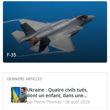
F-35
DERNIERS ARTICLES
Ukraine : Quatre civils tués,
dont un enfant, dans une
attaque russe par missile
par Pierre Thomas • 08 août 2026
balistique sur Kiev – Deux