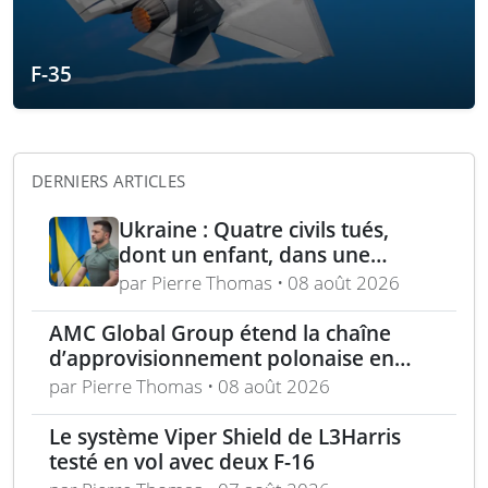
F-35
DERNIERS ARTICLES
Ukraine : Quatre civils tués,
dont un enfant, dans une
attaque russe par missile
par Pierre Thomas • 08 août 2026
balistique sur Kiev – Deux
raffineries russes visées par
AMC Global Group étend la chaîne
l’Ukraine
d’approvisionnement polonaise en
munitions de 155 mm
par Pierre Thomas • 08 août 2026
Le système Viper Shield de L3Harris
testé en vol avec deux F-16