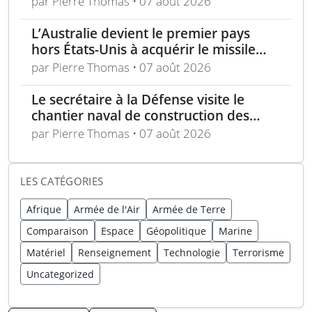
par Pierre Thomas • 07 août 2026
L’Australie devient le premier pays
hors États-Unis à acquérir le missile
AIM-260 JATM
par Pierre Thomas • 07 août 2026
Le secrétaire à la Défense visite le
chantier naval de construction des
frégates Type 31 à Rosyth
par Pierre Thomas • 07 août 2026
LES CATÉGORIES
Afrique
Armée de l'Air
Armée de Terre
Comparaison
Espace
Géopolitique
Marine
Matériel
Renseignement
Technologie
Terrorisme
Uncategorized