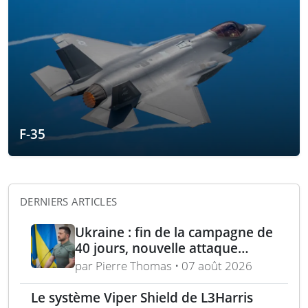
F-35
DERNIERS ARTICLES
Ukraine : fin de la campagne de
40 jours, nouvelle attaque
contre Wildberries et
par Pierre Thomas • 07 août 2026
élimination d’un général russe à
Moscou
Le système Viper Shield de L3Harris