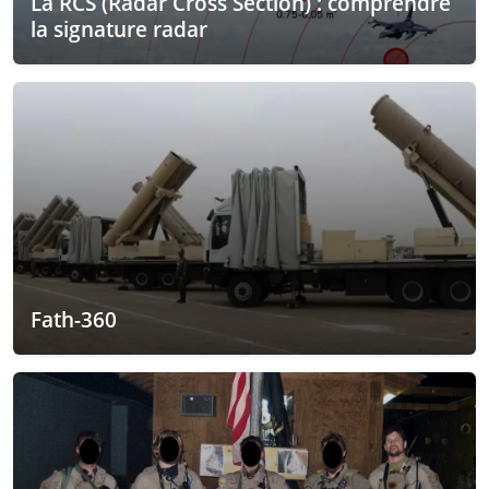
La RCS (Radar Cross Section) : comprendre
la signature radar
Fath-360