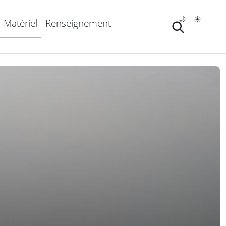
🌙
☀️
Matériel
Renseignement