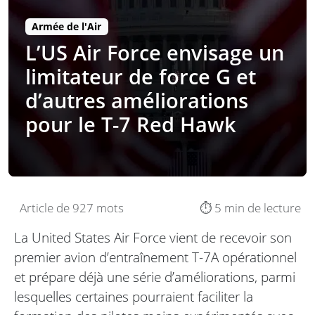
Armée de l'Air
L’US Air Force envisage un
limitateur de force G et
d’autres améliorations
pour le T-7 Red Hawk
Article de 927 mots
⏱️ 5 min de lecture
La United States Air Force vient de recevoir son
premier avion d’entraînement T-7A opérationnel
et prépare déjà une série d’améliorations, parmi
lesquelles certaines pourraient faciliter la