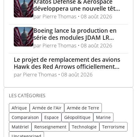
Kratos Defense & Aerospace
développera une nouvelle tête
chercheuse pour les missiles
par Pierre Thomas • 08 août 2026
FGM-148 Javelin
Boeing lance la production en
série des modules JDAM LR
pour frappes de précision
par Pierre Thomas • 08 août 2026
longue portée
Le projet de remplacement des avions
Hawk des Red Arrows officiellement
lancé
par Pierre Thomas • 08 août 2026
LES CATÉGORIES
Afrique
Armée de l'Air
Armée de Terre
Comparaison
Espace
Géopolitique
Marine
Matériel
Renseignement
Technologie
Terrorisme
Uncategorized