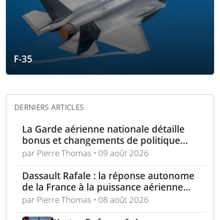
F-35
DERNIERS ARTICLES
La Garde aérienne nationale détaille
bonus et changements de politique
dans le cadre de l’« incitation estivale »
par Pierre Thomas • 09 août 2026
Dassault Rafale : la réponse autonome
de la France à la puissance aérienne
moderne
par Pierre Thomas • 08 août 2026