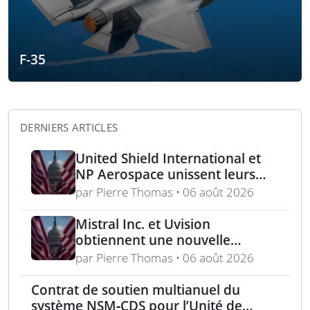
F-35
DERNIERS ARTICLES
United Shield International et
NP Aerospace unissent leurs
forces pour renforcer le soutien
par Pierre Thomas • 06 août 2026
aux équipes américaines de
déminage
Mistral Inc. et Uvision
obtiennent une nouvelle
commande pour le programme
par Pierre Thomas • 06 août 2026
US Army Lethal Unmanned
Systems
Contrat de soutien multianuel du
système NSM‑CDS pour l’Unité de