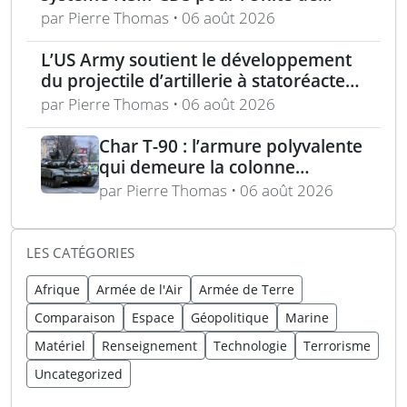
missiles navals polonaise
par Pierre Thomas • 06 août 2026
L’US Army soutient le développement
du projectile d’artillerie à statoréacteur
150 km de Tiberius
par Pierre Thomas • 06 août 2026
Char T-90 : l’armure polyvalente
qui demeure la colonne
vertébrale blindée russe
par Pierre Thomas • 06 août 2026
expliquée
LES CATÉGORIES
Afrique
Armée de l'Air
Armée de Terre
Comparaison
Espace
Géopolitique
Marine
Matériel
Renseignement
Technologie
Terrorisme
Uncategorized