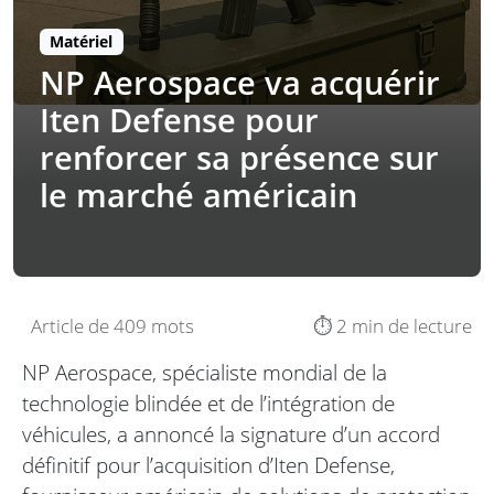
Matériel
NP Aerospace va acquérir
Iten Defense pour
renforcer sa présence sur
le marché américain
Article de 409 mots
⏱️ 2 min de lecture
NP Aerospace, spécialiste mondial de la
technologie blindée et de l’intégration de
véhicules, a annoncé la signature d’un accord
définitif pour l’acquisition d’Iten Defense,