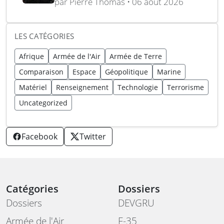
d’assassinat au Royaume-Uni
par Pierre Thomas • 06 août 2026
avec armes et munitions
LES CATÉGORIES
Afrique
Armée de l'Air
Armée de Terre
Comparaison
Espace
Géopolitique
Marine
Matériel
Renseignement
Technologie
Terrorisme
Uncategorized
Facebook
Twitter
Catégories
Dossiers
Dossiers
DEVGRU
Armée de l'Air
F-35