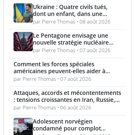
Ukraine : Quatre civils tués,
dont un enfant, dans une
attaque russe par missile
par Pierre Thomas • 08 août 2026
balistique sur Kiev – Deux
raffineries russes visées par
Le Pentagone envisage une
l’Ukraine
nouvelle stratégie nucléaire
pour dissuader les conflits
par Pierre Thomas • 07 août 2026
régionaux
Comment les forces spéciales
américaines peuvent-elles aider à
repousser la Chine à Taïwan ?
par Pierre Thomas • 07 août 2026
Attaques, accords et mécontentements
: tensions croissantes en Iran, Russie,
Chine, Corée du Nord et jihadistes
par Pierre Thomas • 06 août 2026
Adolescent norvégien
condamné pour complot