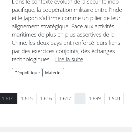
Dans le contexte évolutif de la sécurité indo-
pacifique, la coopération militaire entre l’Inde
et le Japon s’affirme comme un pilier de leur
alignement stratégique. Face aux activités
maritimes de plus en plus assertives de la
Chine, les deux pays ont renforcé leurs liens
par des exercices conjoints, des échanges
technologiques…
Lire la suite
Géopolitique
Matériel
1 614
1 615
1 616
1 617
…
1 899
1 900