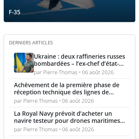
F-35
DERNIERS ARTICLES
Ukraine : deux raffineries russes
bombardées – l’ex-chef d’état-
major ukrainien juge l’OTAN
par Pierre Thomas • 06 août 2026
dépassée
Achèvement de la première phase de
réception technique des lignes de
production d’armement gros calibre
par Pierre Thomas • 06 août 2026
La Royal Navy prévoit d’acheter un
navire testeur pour drones maritimes
polyvalents
par Pierre Thomas • 06 août 2026