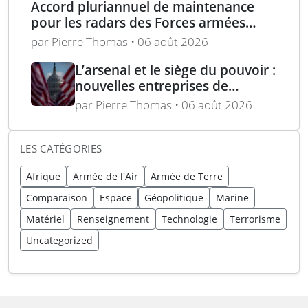
Accord pluriannuel de maintenance
pour les radars des Forces armées
polonaises
par Pierre Thomas • 06 août 2026
L’arsenal et le siège du pouvoir :
nouvelles entreprises de
défense, capital-risque et
par Pierre Thomas • 06 août 2026
politique industrielle des États
LES CATÉGORIES
Afrique
Armée de l'Air
Armée de Terre
Comparaison
Espace
Géopolitique
Marine
Matériel
Renseignement
Technologie
Terrorisme
Uncategorized