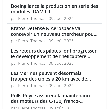
Boeing lance la production en série des
modules JDAM LR
par Pierre Thomas • 09 août 2026
Kratos Defense & Aerospace va
concevoir un nouveau chercheur pour
les missiles FGM-148 Javelin
par Pierre Thomas • 09 août 2026
Les retours des pilotes font progresser
le développement de l’hélicoptère
d’assaut Cheyenne
par Pierre Thomas • 09 août 2026
Les Marines peuvent désormais
frapper des cibles à 20 km avec de
nouveaux drones d’attaque FPV
par Pierre Thomas • 09 août 2026
Rolls-Royce assurera la maintenance
des moteurs des C-130J franco-
allemands jusqu’en 2030
par Pierre Thomas • 09 août 2026