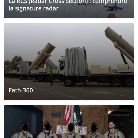
La RCS (Radar Cross Section) : comprendre
la signature radar
Fath-360