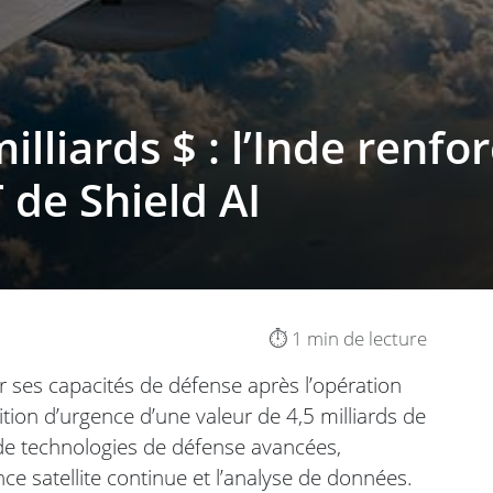
illiards $ : l’Inde renfo
 de Shield AI
⏱️ 1 min de lecture
er ses capacités de défense après l’opération
tion d’urgence d’une valeur de 4,5 milliards de
n de technologies de défense avancées,
e satellite continue et l’analyse de données.