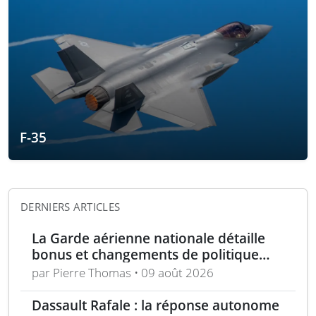
F-35
DERNIERS ARTICLES
La Garde aérienne nationale détaille
bonus et changements de politique
dans le cadre de l’« incitation estivale »
par Pierre Thomas • 09 août 2026
Dassault Rafale : la réponse autonome