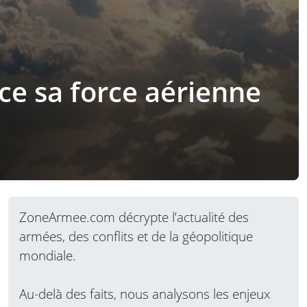
rce sa force aérienne
ZoneArmee.com décrypte l’actualité des
armées, des conflits et de la géopolitique
mondiale.
Au-delà des faits, nous analysons les enjeux