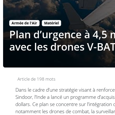
Armée de l'Air
Matériel
Plan d’urgence à 4,5 m
avec les drones V-BAT
Article de 198 mots
Dans le cadre d’une stratégie visant à renforc
Sindoor, l’Inde a lancé un programme d’acquisi
dollars. Ce plan se concentre sur l’intégratio
notamment les drones de combat, la surveillanc