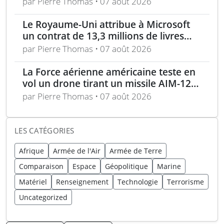
par Pierre Thomas • 07 août 2026
Le Royaume-Uni attribue à Microsoft
un contrat de 13,3 millions de livres
pour l’analyse des menaces
par Pierre Thomas • 07 août 2026
La Force aérienne américaine teste en
vol un drone tirant un missile AIM-120
en conditions réelles
par Pierre Thomas • 07 août 2026
LES CATÉGORIES
Afrique
Armée de l'Air
Armée de Terre
Comparaison
Espace
Géopolitique
Marine
Matériel
Renseignement
Technologie
Terrorisme
Uncategorized