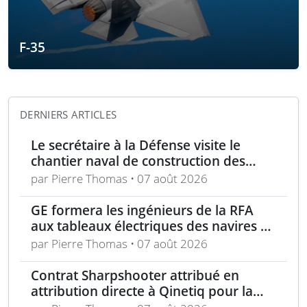
F-35
DERNIERS ARTICLES
Le secrétaire à la Défense visite le
chantier naval de construction des
frégates Type 31 à Rosyth
par Pierre Thomas • 07 août 2026
GE formera les ingénieurs de la RFA
aux tableaux électriques des navires de
la classe Tide
par Pierre Thomas • 07 août 2026
Contrat Sharpshooter attribué en
attribution directe à Qinetiq pour la
période 2026-2028