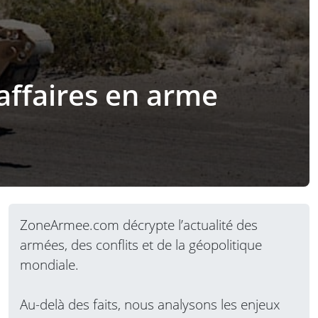
’affaires en arme
ZoneArmee.com décrypte l’actualité des
armées, des conflits et de la géopolitique
mondiale.
Au-delà des faits, nous analysons les enjeux