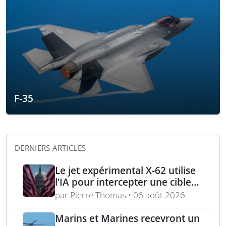
F-35
DERNIERS ARTICLES
Le jet expérimental X-62 utilise
l’IA pour intercepter une cible
aérienne en conditions réelles
par Pierre Thomas • 06 août 2026
Marins et Marines recevront un