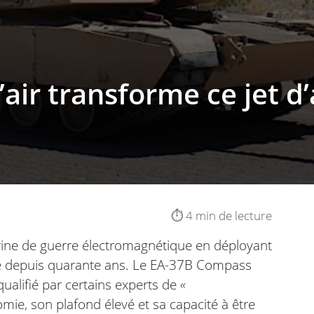
’air transforme ce jet d
⏱️ 4 min de lecture
trine de guerre électromagnétique en déployant
ue depuis quarante ans. Le EA-37B Compass
à qualifié par certains experts de
«
mie, son plafond élevé et sa capacité à être