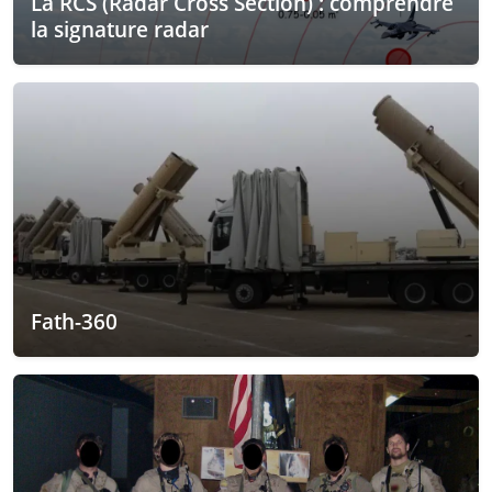
La RCS (Radar Cross Section) : comprendre
la signature radar
Fath-360