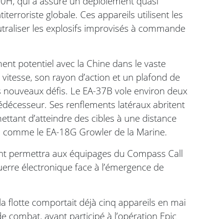
0H, qui a assuré un déploiement quasi
erroriste globale. Ces appareils utilisent les
eutraliser les explosifs improvisés à commande
nt potentiel avec la Chine dans le vaste
 vitesse, son rayon d’action et un plafond de
 nouveaux défis. Le EA-37B vole environ deux
prédécesseur. Ses renflements latéraux abritent
ttant d’atteindre des cibles à une distance
es comme le EA-18G Growler de la Marine.
nt permettra aux équipages du Compass Call
rre électronique face à l’émergence de
la flotte comportait déjà cinq appareils en mai
 combat, ayant participé à l’opération Epic