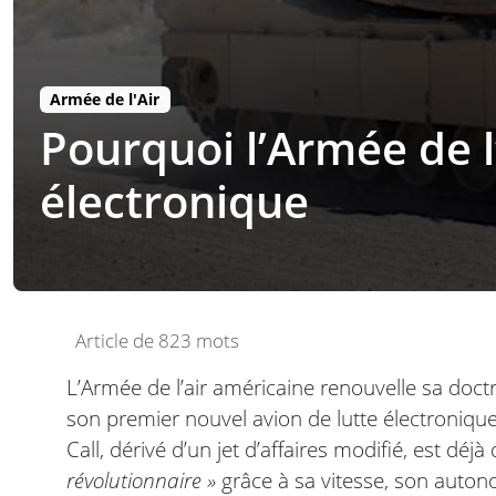
Armée de l'Air
Pourquoi l’Armée de l
électronique
Article de 823 mots
L’Armée de l’air américaine renouvelle sa doc
son premier nouvel avion de lutte électroniq
Call, dérivé d’un jet d’affaires modifié, est déj
révolutionnaire »
grâce à sa vitesse, son autono