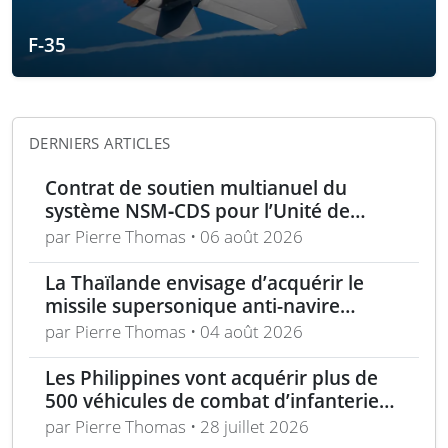
F-35
DERNIERS ARTICLES
Contrat de soutien multianuel du
système NSM‑CDS pour l’Unité de
missiles navals polonaise
par Pierre Thomas • 06 août 2026
La Thaïlande envisage d’acquérir le
missile supersonique anti-navire
BrahMos indien
par Pierre Thomas • 04 août 2026
Les Philippines vont acquérir plus de
500 véhicules de combat d’infanterie
pour les forces terrestres
par Pierre Thomas • 28 juillet 2026