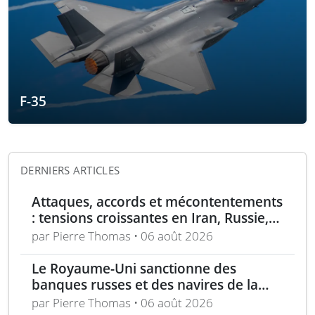
F-35
DERNIERS ARTICLES
Attaques, accords et mécontentements
: tensions croissantes en Iran, Russie,
Chine, Corée du Nord et jihadistes
par Pierre Thomas • 06 août 2026
Le Royaume-Uni sanctionne des
banques russes et des navires de la
flotte fantôme liée à Moscou
par Pierre Thomas • 06 août 2026