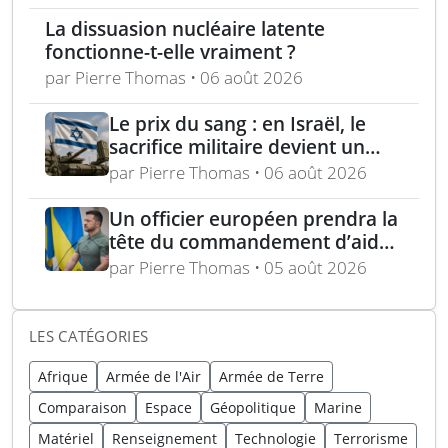
La dissuasion nucléaire latente
fonctionne-t-elle vraiment ?
par Pierre Thomas • 06 août 2026
Le prix du sang : en Israël, le
sacrifice militaire devient un
enjeu politique majeur
par Pierre Thomas • 06 août 2026
Un officier européen prendra la
tête du commandement d’aide
militaire à l’Ukraine d’ici un an
par Pierre Thomas • 05 août 2026
LES CATÉGORIES
Afrique
Armée de l'Air
Armée de Terre
Comparaison
Espace
Géopolitique
Marine
Matériel
Renseignement
Technologie
Terrorisme