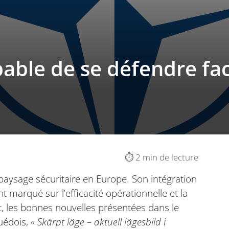
pable de se défendre fa
⏱️ 2 min de lecture
paysage sécuritaire en Europe. Son intégration
t marqué sur l’efficacité opérationnelle et la
t, les bonnes nouvelles présentées dans le
suédois,
« Skärpt läge – aktuell lägesbild i