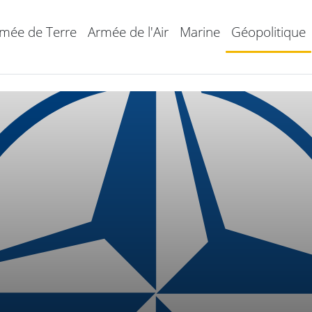
mée de Terre
Armée de l'Air
Marine
Géopolitique