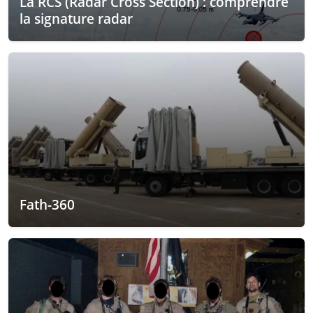
La RCS (Radar Cross Section) : comprendre
la signature radar
Fath-360