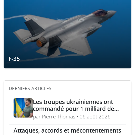
F-35
DERNIERS ARTICLES
Les troupes ukrainiennes ont
commandé pour 1 milliard de
dollars lors de la première
par Pierre Thomas • 06 août 2026
année du marché Brave1
Attaques, accords et mécontentements