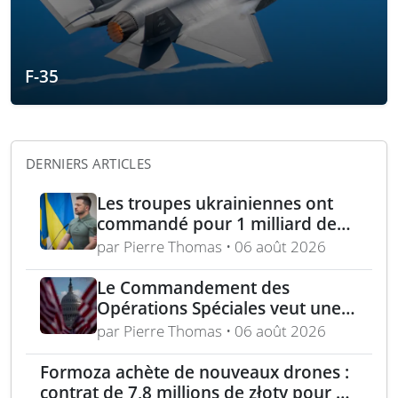
F-35
DERNIERS ARTICLES
Les troupes ukrainiennes ont
commandé pour 1 milliard de
dollars lors de la première
par Pierre Thomas • 06 août 2026
année du marché Brave1
Le Commandement des
Opérations Spéciales veut une
mitrailleuse 5,56 mm de 4,5 kg
par Pierre Thomas • 06 août 2026
Formoza achète de nouveaux drones :
contrat de 7,8 millions de złoty pour un