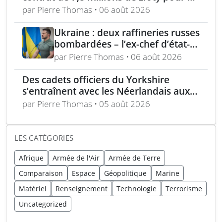
consortium polonais
par Pierre Thomas • 06 août 2026
Ukraine : deux raffineries russes
bombardées – l’ex-chef d’état-
major ukrainien juge l’OTAN
par Pierre Thomas • 06 août 2026
dépassée
Des cadets officiers du Yorkshire
s’entraînent avec les Néerlandais aux
Pays-Bas
par Pierre Thomas • 05 août 2026
LES CATÉGORIES
Afrique
Armée de l'Air
Armée de Terre
Comparaison
Espace
Géopolitique
Marine
Matériel
Renseignement
Technologie
Terrorisme
Uncategorized