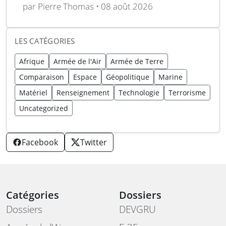
bateau britannique se rapproche
par Pierre Thomas • 08 août 2026
LES CATÉGORIES
Afrique
Armée de l'Air
Armée de Terre
Comparaison
Espace
Géopolitique
Marine
Matériel
Renseignement
Technologie
Terrorisme
Uncategorized
Facebook
Twitter
Catégories
Dossiers
Dossiers
DEVGRU