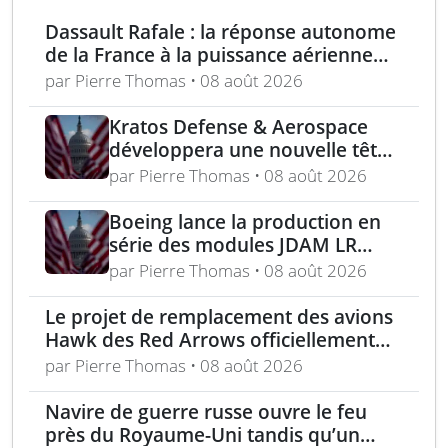
Dassault Rafale : la réponse autonome
de la France à la puissance aérienne
moderne
par Pierre Thomas • 08 août 2026
Kratos Defense & Aerospace
développera une nouvelle tête
chercheuse pour les missiles
par Pierre Thomas • 08 août 2026
FGM-148 Javelin
Boeing lance la production en
série des modules JDAM LR
pour frappes de précision
par Pierre Thomas • 08 août 2026
longue portée
Le projet de remplacement des avions
Hawk des Red Arrows officiellement
lancé
par Pierre Thomas • 08 août 2026
Navire de guerre russe ouvre le feu
près du Royaume-Uni tandis qu’un