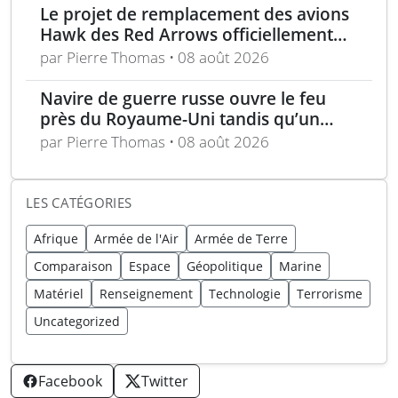
Le projet de remplacement des avions
Hawk des Red Arrows officiellement
lancé
par Pierre Thomas • 08 août 2026
Navire de guerre russe ouvre le feu
près du Royaume-Uni tandis qu’un
bateau britannique se rapproche
par Pierre Thomas • 08 août 2026
LES CATÉGORIES
Afrique
Armée de l'Air
Armée de Terre
Comparaison
Espace
Géopolitique
Marine
Matériel
Renseignement
Technologie
Terrorisme
Uncategorized
Facebook
Twitter