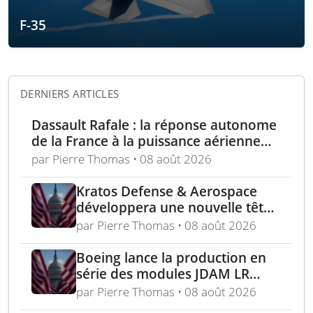
F-35
DERNIERS ARTICLES
Dassault Rafale : la réponse autonome
de la France à la puissance aérienne
moderne
par Pierre Thomas • 08 août 2026
Kratos Defense & Aerospace
développera une nouvelle tête
chercheuse pour les missiles
par Pierre Thomas • 08 août 2026
FGM-148 Javelin
Boeing lance la production en
série des modules JDAM LR
pour frappes de précision
par Pierre Thomas • 08 août 2026
longue portée